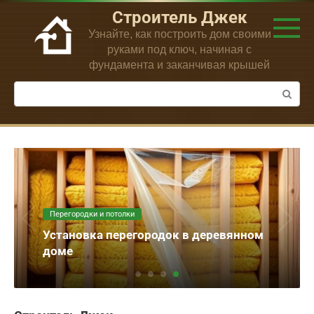
Перейти
Строитель Джек
к
Узнайте, как построить дом своими
контенту
руками под ключ, начиная с
фундамента и заканчивая крышей
Поиск:
Перегородки и потолки
Установка перегородок в деревянном
доме