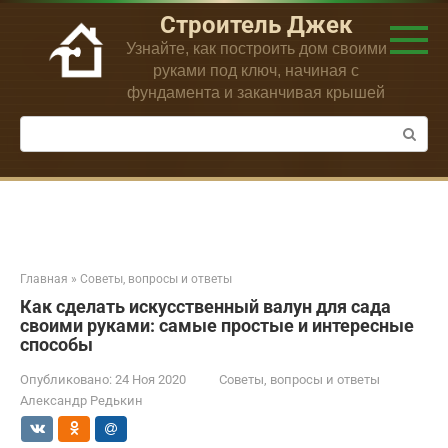
Перейти
Строитель Джек
к
Узнайте, как построить дом своими
контенту
руками под ключ, начиная с
фундамента и заканчивая крышей
Поиск:
Главная
»
Советы, вопросы и ответы
Как сделать искусственный валун для сада
своими руками: самые простые и интересные
способы
Опубликовано:
24 Ноя 2020
Советы, вопросы и ответы
Александр Редькин