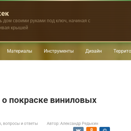
жек
ть дом своими руками под ключ, начиная с
чивая крышей
Материалы
Инструменты
Дизайн
Террит
 о покраске виниловых
, вопросы и ответы
Автор:
Александр Редькин