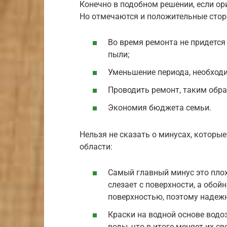
Конечно в подобном решении, если ор
Но отмечаются и положительные стор
Во время ремонта не придется
пыли;
Уменьшение периода, необход
Проводить ремонт, таким обра
Экономия бюджета семьи.
Нельзя не сказать о минусах, которы
области:
Самый главный минус это плох
слезает с поверхности, а обой
поверхностью, поэтому надежн
Краски на водной основе вод
воды, что в итоге меняет их св