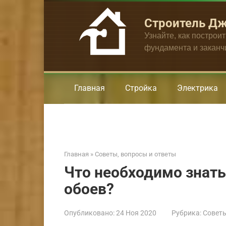
Перейти
к
Строитель Д
контенту
Узнайте, как построи
фундамента и закан
Главная
Стройка
Электрика
Главная
»
Советы, вопросы и ответы
Что необходимо знать
обоев?
Опубликовано:
24 Ноя 2020
Рубрика:
Советы