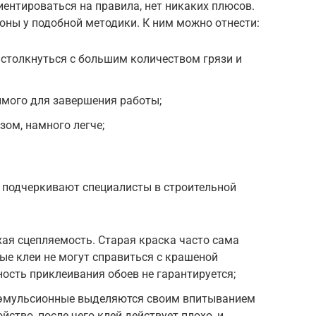
иентироваться на правила, нет никаких плюсов.
оны у подобной методики. К ним можно отнести:
 столкнуться с большим количеством грязи и
имого для завершения работы;
зом, намного легче;
е подчеркивают специалисты в строительной
ая сцепляемость. Старая краска часто сама
ные клеи не могут справиться с крашеной
ость приклеивания обоев не гарантируется;
оэмульсионные выделяются своим впитыванием
ойство, после чего клей действует плохо, и