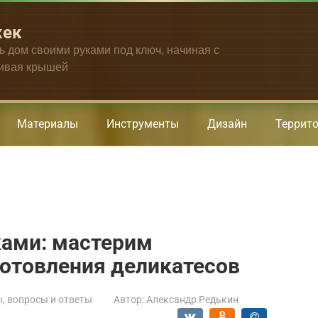
жек
ть дом своими руками под ключ, начиная с
чивая крышей
Материалы
Инструменты
Дизайн
Террит
ками: мастерим
готовления деликатесов
, вопросы и ответы
Автор:
Александр Редькин