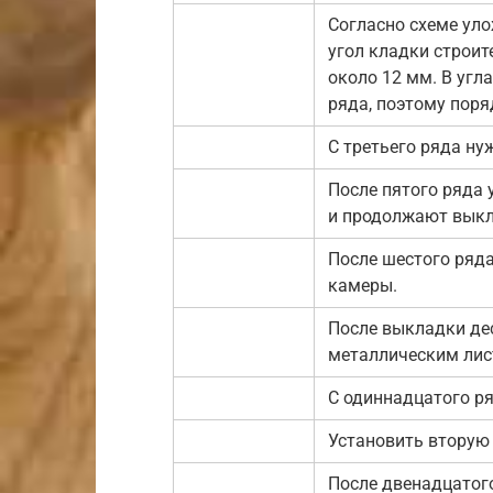
Согласно схеме ул
угол кладки строи
около 12 мм. В уг
ряда, поэтому поря
С третьего ряда ну
После пятого ряда
и продолжают выкл
После шестого ряда
камеры.
После выкладки де
металлическим лис
С одиннадцатого ря
Установить вторую 
После двенадцатог