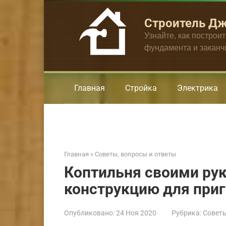
Перейти
к
Строитель Д
контенту
Узнайте, как построи
фундамента и закан
Главная
Стройка
Электрика
Главная
»
Советы, вопросы и ответы
Коптильня своими ру
конструкцию для при
Опубликовано:
24 Ноя 2020
Рубрика:
Советы