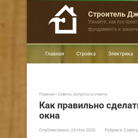
Перейти
к
Строитель Д
контенту
Узнайте, как построи
фундамента и закан
Главная
Стройка
Электрика
Главная
»
Советы, вопросы и ответы
Как правильно сделат
окна
Опубликовано:
24 Ноя 2020
Рубрика:
Советы