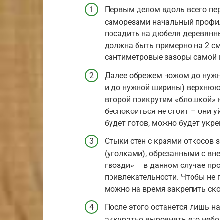
Первым делом вдоль всего пе
саморезами начальный профиль
посадить на дюбеля деревянны
должна быть примерно на 2 см
сантиметровые зазоры самой 
Далее обрежем ножом до нужно
и до нужной ширины) верхнюю 
второй прикрутим «блошкой» к
беспокоиться не стоит – они у
будет готов, можно будет укр
Стыки стен с краями откосов
(уголками), обрезанными с вн
гвозди» – в данном случае пр
привлекательности. Чтобы не 
можно на время закрепить ско
После этого останется лишь на
аккуратно выровнять его неб