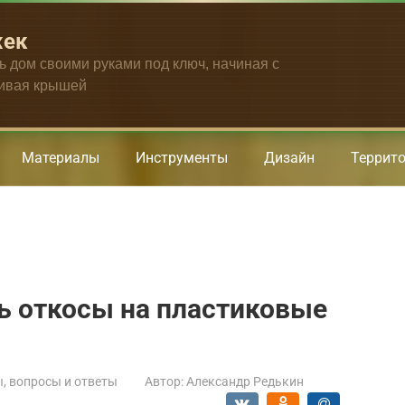
жек
ть дом своими руками под ключ, начиная с
чивая крышей
Материалы
Инструменты
Дизайн
Террит
ь откосы на пластиковые
, вопросы и ответы
Автор:
Александр Редькин