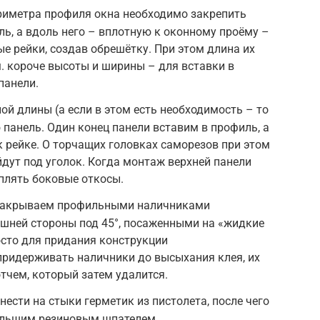
риметра профиля окна необходимо закрепить
, а вдоль него – вплотную к оконному проёму –
е рейки, создав обрешётку. При этом длина их
. короче высоты и ширины – для вставки в
панели.
й длины (а если в этом есть необходимость – то
панель. Один конец панели вставим в профиль, а
 рейке. О торчащих головках саморезов при этом
йдут под уголок. Когда монтаж верхней панели
еплять боковые откосы.
 закрываем профильными наличниками
ешней стороны под 45°, посаженными на «жидкие
осто для придания конструкции
придерживать наличники до высыхания клея, их
тчем, который затем удалится.
нести на стыки герметик из пистолета, после чего
ольшим резиновым шпателем.