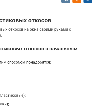
стиковых откосов
вых откосов на окна своими руками с
.
астиковых откосов с начальным
этим способом понадобятся:
пластиковые);
лки);