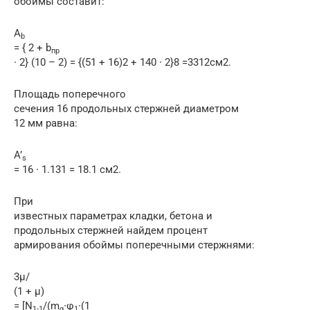
обоймы составит:
A
b
= { 2 + b
пр
∙ 2} (10 – 2) = {(51 + 16)2 + 140 ∙ 2}8 =3312см2.
Площадь поперечного
сечения 16 продольных стержней диаметром
12 мм равна:
A’
s
= 16 ∙ 1.131 = 18.1 см2.
При
известных параметрах кладки, бетона и
продольных стержней найдем процент
армирования обоймы поперечными стержнями:
3μ/
(1 + μ)
= [N
/(m
∙φ
∙(1
1-1
g
1