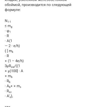
обоймой, производится по следующей
формуле:
N
1-1
≤ m
g
∙ φ
1
∙ R
∙ A(1
— 2 ∙ e/h)
{ [ m
k
∙ R
+ (1 – 4e/h)
3μR
/((1
sw
+ μ)100] ∙ A
+ m
b
∙ R
b
∙ A
+ + m
b
s
∙ R
sc
∙ A’
},
s