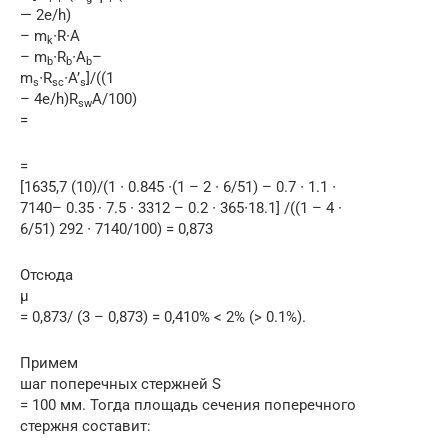
— 2e/h)
– m
∙R∙A
k
– m
∙R
∙A
–
b
b
b
m
∙R
∙A’
]/((1
s
sc
s
– 4e/h)R
A/100)
sw
=
=
[1635,7 (10)/(1 ∙ 0.845 ∙(1 – 2 ∙ 6/51) – 0.7 ∙ 1.1 ∙
7140– 0.35 ∙ 7.5 ∙ 3312 – 0.2 ∙ 365∙18.1] /((1 – 4 ∙
6/51) 292 ∙ 7140/100) = 0,873
Отсюда
μ
= 0,873/ (3 – 0,873) = 0,410% < 2% (> 0.1%).
Примем
шаг поперечных стержней S
= 100 мм. Тогда площадь сечения поперечного
стержня составит: