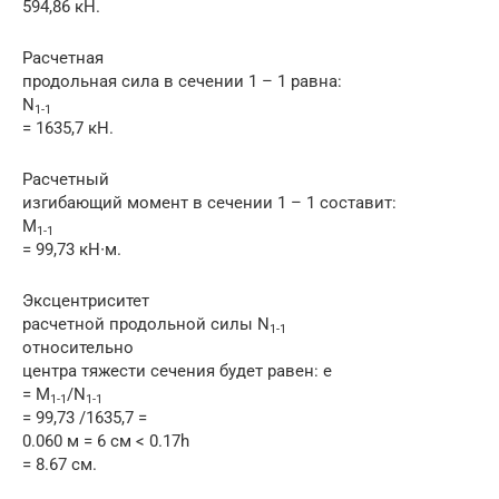
594,86 кН.
Расчетная
продольная сила в сечении 1 – 1 равна:
N
1-1
= 1635,7 кН.
Расчетный
изгибающий момент в сечении 1 – 1 составит:
M
1-1
= 99,73 кН∙м.
Эксцентриситет
расчетной продольной силы N
1-1
относительно
центра тяжести сечения будет равен: e
= M
/N
1-1
1-1
= 99,73 /1635,7 =
0.060 м = 6 см < 0.17h
= 8.67 см.