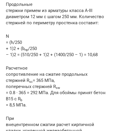
Продольные
стержни примем из арматуры класса A-III
диаметром 12 мм с шагом 250 мм. Количество
стержней по периметру простенка составит:
N
= (h/250
+ 1)2 + (b
/250
пр
– 1)2 = (510/250 + 1)2 + (1400/250 – 1) = 10,68
Расчетное
сопротивление на сжатие продольных
стержней R
= 365 МПа,
sc
поперечных стержней R
sw
= 0.8 ∙ 365 = 292 МПа. Для обоймы принят бетон
В15 с R
b
= 8,5 МПа.
При
внецентренном сжатии расчет кирпичной
кладки, усиленной железобетонной