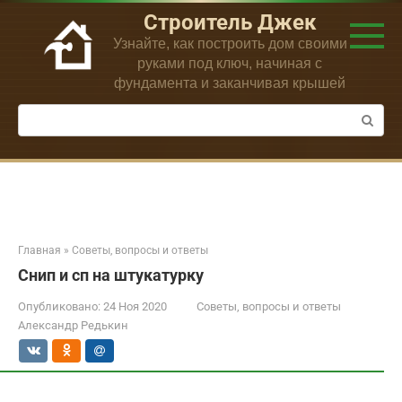
Перейти
Строитель Джек
к
Узнайте, как построить дом своими
контенту
руками под ключ, начиная с
фундамента и заканчивая крышей
Поиск:
Главная
»
Советы, вопросы и ответы
Снип и сп на штукатурку
Опубликовано:
24 Ноя 2020
Советы, вопросы и ответы
Александр Редькин