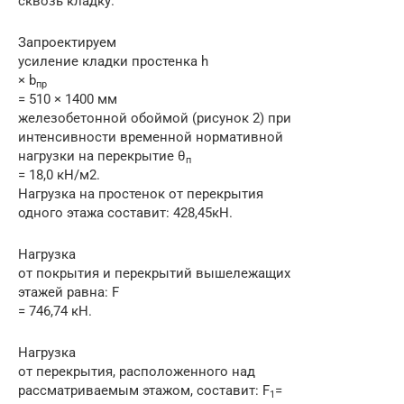
сквозь кладку.
Запроектируем
усиление кладки простенка h
× b
пр
= 510 × 1400 мм
железобетонной обоймой (рисунок 2) при
интенсивности временной нормативной
нагрузки на перекрытие θ
п
= 18,0 кН/м2.
Нагрузка на простенок от перекрытия
одного этажа составит: 428,45кН.
Нагрузка
от покрытия и перекрытий вышележащих
этажей равна: F
= 746,74 кН.
Нагрузка
от перекрытия, расположенного над
рассматриваемым этажом, составит: F
=
1