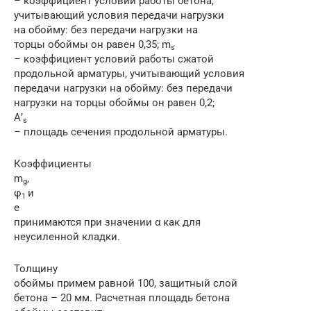
– коэффициент условий работы бетона,
учитывающий условия передачи нагрузки
на обойму: без передачи нагрузки на
торцы обоймы он равен 0,35; m
s
– коэффициент условий работы сжатой
продольной арматуры, учитывающий условия
передачи нагрузки на обойму: без передачи
нагрузки на торцы обоймы он равен 0,2;
А’
s
– площадь сечения продольной арматуры.
Коэффициенты
m
,
g
φ
и
1
e
принимаются при значении α как для
неусиленной кладки.
Толщину
обоймы примем равной 100, защитный слой
бетона – 20 мм. Расчетная площадь бетона