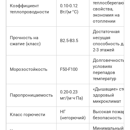
теплосберегающи
Коэффициент
0.10-0.12
свойства,
теплопроводности
Вт/(м·°С)
экономия на
отоплении
Достаточная
Прочность на
несущая
B2.5-B3.5
сжатие (класс)
способность для
2-3 этажей
Долговечность в
условиях
Морозостойкость
F50-F100
перепадов
температур
«Дышащие» стены
0.20-0.23
Паропроницаемость
здоровый
мг/(м·ч·Па)
микроклимат
НГ
Высокая пожарна
Класс горючести
(негорючий)
безопасность
Минимальный