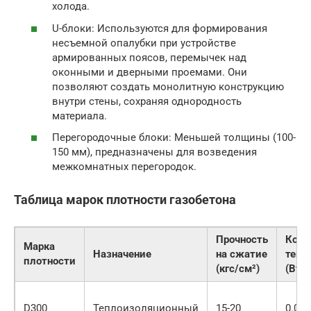
холода.
U-блоки: Используются для формирования
несъемной опалубки при устройстве
армированных поясов, перемычек над
оконными и дверными проемами. Они
позволяют создать монолитную конструкцию
внутри стены, сохраняя однородность
материала.
Перегородочные блоки: Меньшей толщины (100-
150 мм), предназначены для возведения
межкомнатных перегородок.
Таблица марок плотности газобетона
Прочность
Коэф
Марка
Назначение
на сжатие
тепл
плотности
(кгс/см²)
(Вт/(
D300
Теплоизоляционный
15-20
0.08-