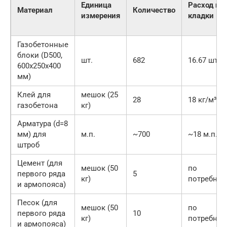
Единица
Расход на 
Материал
Количество
измерения
кладки
Газобетонные
блоки (D500,
шт.
682
16.67 шт./
600х250х400
мм)
Клей для
мешок (25
28
18 кг/м³
газобетона
кг)
Арматура (d=8
мм) для
м.п.
~700
~18 м.п./м
штроб
Цемент (для
мешок (50
по
первого ряда
5
кг)
потребнос
и армопояса)
Песок (для
мешок (50
по
первого ряда
10
кг)
потребнос
и армопояса)