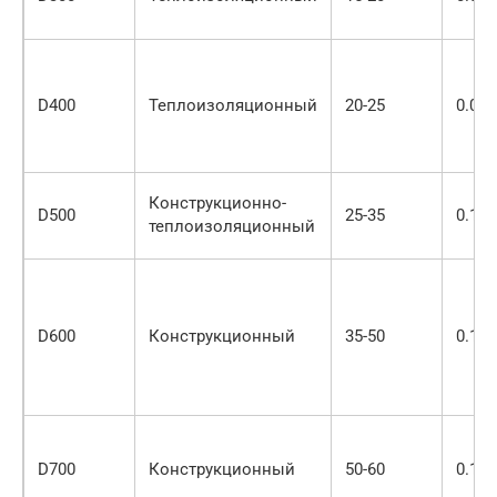
D400
Теплоизоляционный
20-25
0.09-
Конструкционно-
D500
25-35
0.10-
теплоизоляционный
D600
Конструкционный
35-50
0.12-
D700
Конструкционный
50-60
0.14-