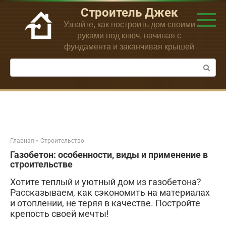
Перейти
Строитель Джек
к
Узнайте, как построить дом своими
контенту
руками под ключ, начиная с
фундамента и заканчивая крышей
Поиск:
Главная
»
Строительство
Газобетон: особенности, виды и применение в
строительстве
Хотите теплый и уютный дом из газобетона?
Рассказываем, как сэкономить на материалах
и отоплении, не теряя в качестве. Постройте
крепость своей мечты!