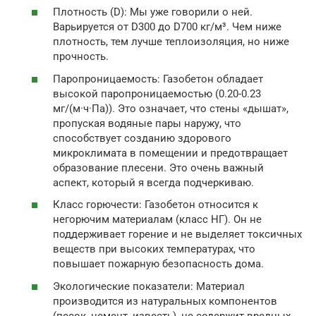
Плотность (D): Мы уже говорили о ней.
Варьируется от D300 до D700 кг/м³. Чем ниже
плотность, тем лучше теплоизоляция, но ниже
прочность.
Паропроницаемость: Газобетон обладает
высокой паропроницаемостью (0.20-0.23
мг/(м·ч·Па)). Это означает, что стены «дышат»,
пропуская водяные пары наружу, что
способствует созданию здорового
микроклимата в помещении и предотвращает
образование плесени. Это очень важный
аспект, который я всегда подчеркиваю.
Класс горючести: Газобетон относится к
негорючим материалам (класс НГ). Он не
поддерживает горение и не выделяет токсичных
веществ при высоких температурах, что
повышает пожарную безопасность дома.
Экологические показатели: Материал
производится из натуральных компонентов
(песок, цемент, известь), не содержит вредных