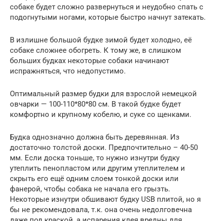
собаке будет сложно развернуться и неудобно спать с
подогнутыми ногами, которые быстро начнут затекать.
В излишне большой будке зимой будет холодно, её
собаке сложнее обогреть. К тому же, в слишком
больших будках некоторые собаки начинают
испражняться, что недопустимо.
Оптимальный размер будки для взрослой немецкой
овчарки — 100-110*80*80 см. В такой будке будет
комфортно и крупному кобелю, и суке со щенками.
Будка однозначно должна быть деревянная. Из
достаточно толстой доски. Предпочтительно – 40-50
мм. Если доска тоньше, то нужно изнутри будку
утеплить пенопластом или другим утеплителем и
скрыть его ещё одним слоем тонкой доски или
фанерой, чтобы собака не начала его грызть.
Некоторые изнутри обшивают будку USB плитой, но я
бы не рекомендовала, т.к. она очень недолговечна
даже под краской, а испарения клея вредны для