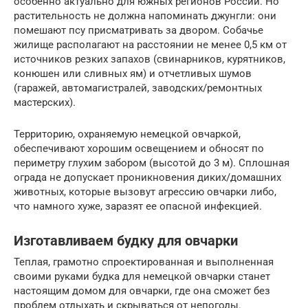
особенно актуально для южных регионов России. Но
растительность не должна напоминать джунгли: они
помешают псу присматривать за двором. Собачье
жилище располагают на расстоянии не менее 0,5 км от
источников резких запахов (свинарников, курятников,
конюшен или сливных ям) и отчетливых шумов
(гаражей, автомагистралей, заводских/ремонтных
мастерских).
Территорию, охраняемую немецкой овчаркой,
обеспечивают хорошим освещением и обносят по
периметру глухим забором (высотой до 3 м). Сплошная
ограда не допускает проникновения диких/домашних
животных, которые вызовут агрессию овчарки либо,
что намного хуже, заразят ее опасной инфекцией.
Изготавливаем будку для овчарки
Теплая, грамотно спроектированная и выполненная
своими руками будка для немецкой овчарки станет
настоящим домом для овчарки, где она сможет без
проблем отдыхать и скрываться от непогоды.