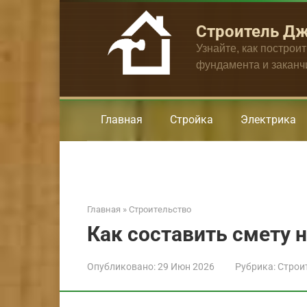
Перейти
к
Строитель Д
контенту
Узнайте, как построи
фундамента и закан
Главная
Стройка
Электрика
Главная
»
Строительство
Как составить смету 
Опубликовано:
29 Июн 2026
Рубрика:
Строи