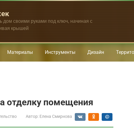
жек
ть дом своими руками под ключ, начиная с
чивая крышей
Материалы
Инструменты
Дизайн
Террит
на отделку помещения
тельство
Автор:
Елена Смирнова