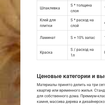
S * толщина
Шпаклевка
слоя
Клей для
S * расход на
плитки
слой
Ламинат
S + 10% запас
S / расход на
Краска
1л
Ценовые категории и вы
Материалы принято делить на три се
квартир или временного жилья. Станд
для собственного дома. Премиум-кла
камня, массива дерева и дизайнерско