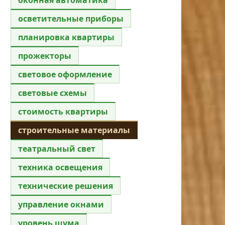
осветительные приборы
планировка квартиры
прожекторы
световое оформление
световые схемы
стоимость квартиры
строительные материалы
театральный свет
техника освещения
технические решения
управление окнами
уровень шума