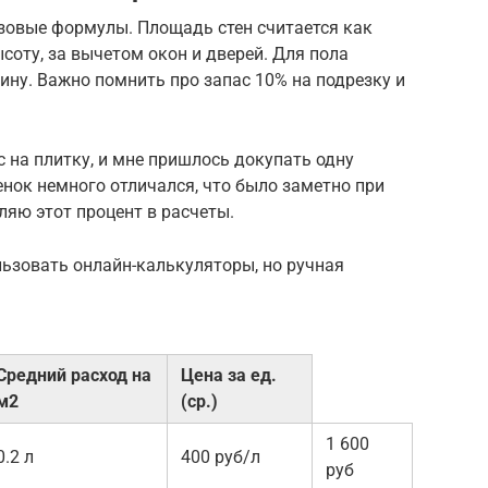
азовые формулы. Площадь стен считается как
оту, за вычетом окон и дверей. Для пола
ну. Важно помнить про запас 10% на подрезку и
 на плитку, и мне пришлось докупать одну
тенок немного отличался, что было заметно при
ляю этот процент в расчеты.
ьзовать онлайн-калькуляторы, но ручная
Средний расход на
Цена за ед.
м2
(ср.)
1 600
0.2 л
400 руб/л
руб