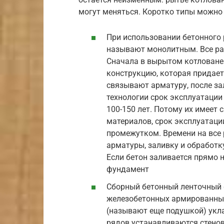
могут меняться. Коротко типы можно 
При использовании бетонного
называют монолитным. Все ра
Сначала в вырытом котловане
конструкцию, которая придае
связывают арматуру, после з
технологии срок эксплуатаци
100-150 лет. Потому их имеет
материалов, срок эксплуатац
промежутком. Времени на все 
арматуры, заливку и обработку
Если бетон заливается прямо
фундамент
Сборный бетонный ленточный 
железобетонных армированных
(называют еще подушкой) укла
рядов устанавливаются стено