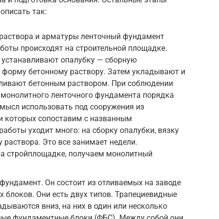
описать так:
 раствора и арматуры ленточный фундамент
боты происходят на строительной площадке.
 устанавливают опалубку — сборную
т форму бетонному раствору. Затем укладывают и
аливают бетонным раствором. При соблюдении
и монолитного ленточного фундамента порядка
 смысл использовать под сооружения из
ии которых сопоставим с названным
работы уходит много: на сборку опалубки, вязку
 раствора. Это все занимает недели.
 на стройплощадке, получаем монолитный
фундамент. Он состоит из отливаемых на заводе
 блоков. Они есть двух типов. Трапециевидные
дываются вниз, на них в один или несколько
вые фундаментные блоки (ФБС). Между собой они