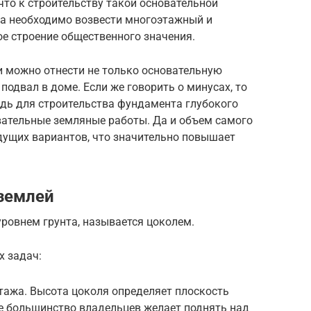
то к строительству такой основательной
да необходимо возвести многоэтажный и
е строение общественного значения.
 можно отнести не только основательную
подвал в доме. Если же говорить о минусах, то
едь для строительства фундамента глубокого
вательные земляные работы. Да и объем самого
дущих вариантов, что значительно повышает
землей
ровнем грунта, называется цоколем.
х задач:
тажа. Высота цоколя определяет плоскость
е большинство владельцев желает поднять над