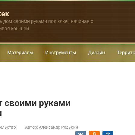
жек
ть дом своими руками под ключ, начиная с
чивая крышей
Материалы
Инструменты
Дизайн
Террит
 своими руками
я
ельство
Автор:
Александр Редькин