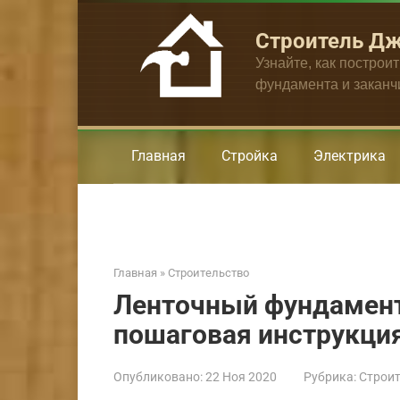
Перейти
к
Строитель Д
контенту
Узнайте, как построи
фундамента и закан
Главная
Стройка
Электрика
Главная
»
Строительство
Ленточный фундамент
пошаговая инструкци
Опубликовано:
22 Ноя 2020
Рубрика:
Строит