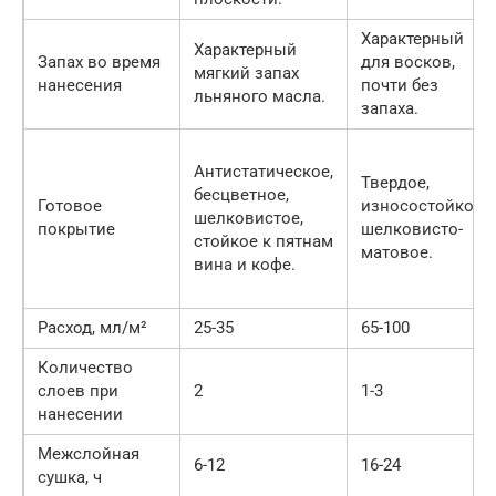
Характерный
Характерный
Запах во время
для восков,
мягкий запах
нанесения
почти без
льняного масла.
запаха.
Антистатическое,
Твердое,
бесцветное,
Готовое
износостойкое,
шелковистое,
покрытие
шелковисто-
стойкое к пятнам
матовое.
вина и кофе.
Расход, мл/м²
25-35
65-100
Количество
слоев при
2
1-3
нанесении
Межслойная
6-12
16-24
сушка, ч