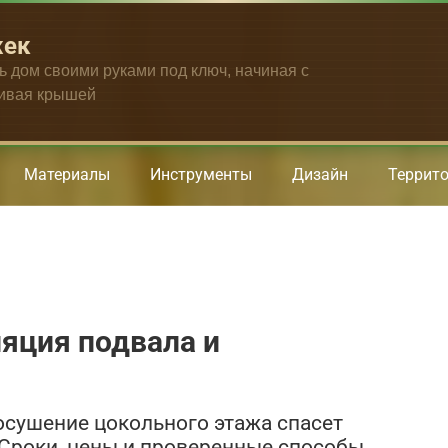
жек
ть дом своими руками под ключ, начиная с
чивая крышей
Материалы
Инструменты
Дизайн
Террит
яция подвала и
 осушение цокольного этажа спасет
Сроки, цены и проверенные способы