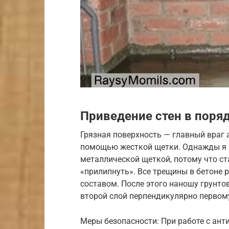
Приведение стен в поря
Грязная поверхность — главный враг а
помощью жесткой щетки. Однажды я п
металлической щеткой, потому что ст
«прилипнуть». Все трещины в бетон
составом. После этого наношу грунто
второй слой перпендикулярно первому
Меры безопасности: При работе с ан