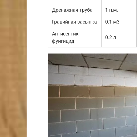
Дренажная труба
1 п.м.
Гравийная засыпка
0.1 м3
Антисептик-
0.2 л
фунгицид