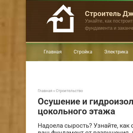
Перейти
к
Строитель Д
контенту
Узнайте, как построи
фундамента и закан
Главная
Стройка
Электрика
Главная
»
Строительство
Осушение и гидроизол
цокольного этажа
Надоела сырость? Узнайте, как
ваш фундамент от разрушения. 