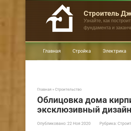
Перейти
к
Строитель Д
контенту
Узнайте, как построи
фундамента и закан
Главная
Стройка
Электрика
Главная
»
Строительство
Облицовка дома кирп
эксклюзивный дизайн 
Опубликовано:
22 Ноя 2020
Рубрика:
Строит