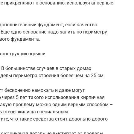
ые прикрепляют к основанию, используя анкерные
 дополнительный фундамент, если качество
 Еще одно основание надо залить по периметру
рвого фундамента.
 конструкцию крыши
 В большинстве случаев в старых домах
еделы периметра строения более чем на 25 см
ут бесконечно намокать и даже могут
 через 5 лет такого использования кирпичная
 такую проблему можно одним верным способом –
ь стены жилища специальным
те, что такие средства стоят довольно дорого
х карнизная деталь не выступает за пределы