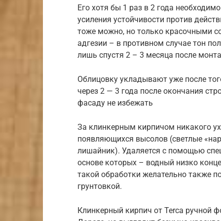
Его хотя бы 1 раз в 2 года необходи
усиления устойчивости против действ
тоже можно, но только красочными с
адгезии – в противном случае тон по
лишь спустя 2 – 3 месяца после монта
Облицовку укладывают уже после того
через 2 — 3 года после окончания стр
фасаду не избежать
За клинкерным кирпичом никакого ух
появляющихся высолов (светлые «нар
лишайник). Удаляется с помощью спе
основе которых – водный низко конц
такой обработки желательно также п
грунтовкой.
Клинкерный кирпич от Terca ручной ф