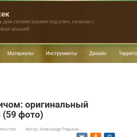
жек
ть дом своими руками под ключ, начиная с
чивая крышей
Материалы
Инструменты
Дизайн
Террит
ичом: оригинальный
(59 фото)
ельство
Автор:
Александр Редькин