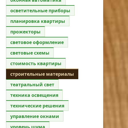
осветительные приборы
планировка квартиры
прожекторы
световое оформление
световые схемы
стоимость квартиры
строительные материалы
театральный свет
техника освещения
технические решения
управление окнами
уровень шума