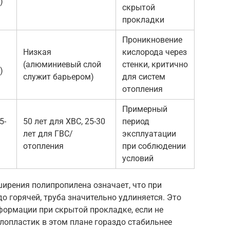
)
скрытой
прокладки
Проникновение
Низкая
кислорода через
(алюминиевый слой
стенки, критично
)
служит барьером)
для систем
отопления
Примерный
5-
50 лет для ХВС, 25-30
период
лет для ГВС/
эксплуатации
отопления
при соблюдении
условий
ирения полипропилена означает, что при
до горячей, труба значительно удлиняется. Это
формации при скрытой прокладке, если не
опластик в этом плане гораздо стабильнее