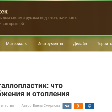
жек
ть дом своими руками под ключ, начиная с
чивая крышей
Материалы
Инструменты
Дизайн
Террит
аллопластик: что
бжения и отопления
тельство
Автор:
Елена Смирнова