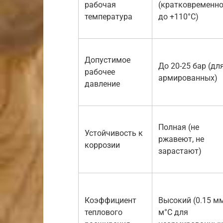
рабочая
(кратковременн
температура
до +110°C)
Допустимое
До 20-25 бар (дл
рабочее
армированных)
давление
Полная (не
Устойчивость к
ржавеют, не
коррозии
зарастают)
Коэффициент
Высокий (0.15 м
теплового
м°C для