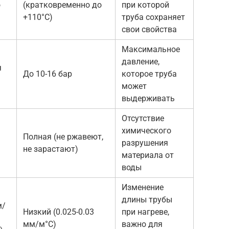
о
(кратковременно до
при которой
+110°C)
труба сохраняет
свои свойства
Максимальное
давление,
я
До 10-16 бар
которое труба
может
выдерживать
Отсутствие
химического
Полная (не ржавеют,
разрушения
не зарастают)
материала от
воды
Изменение
длины трубы
м/
Низкий (0.025-0.03
при нагреве,
мм/м°C)
важно для