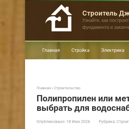
Перейти
к
Строитель Д
контенту
Узнайте, как построи
фундамента и закан
Главная
Стройка
Электрика
Главная
»
Строительство
Полипропилен или мет
выбрать для водосна
Опубликовано:
18 Июн 2026
Рубрика:
Строи