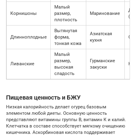
Малый
Дл
Корнишоны
размер,
Маринование
(в 
плотность
Вытянутая
Азиатская
Длинноплодные
форма,
Ср
кухня
тонкая кожа
Малый
размер,
Гурманские
Ливанские
Ко
высокая
закуски
сладость
Пищевая ценность и БЖУ
Низкая калорийность делает огурец базовым
элементом любой диеты. Основную ценность
представляют витамины группы B, витамин К и калий.
Клетчатка в составе способствует мягкому очищению
кишечника. Аскорбиновая кислота поддерживает