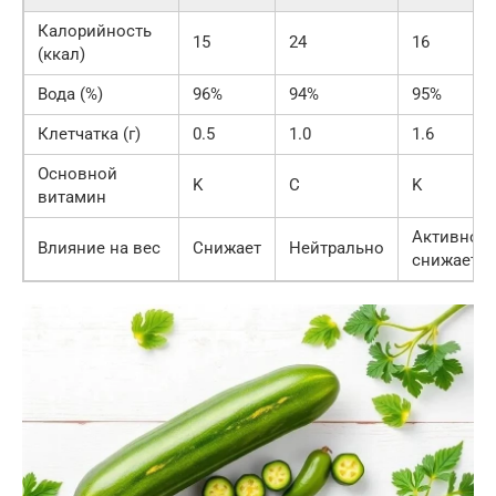
Калорийность
15
24
16
(ккал)
Вода (%)
96%
94%
95%
Клетчатка (г)
0.5
1.0
1.6
Основной
K
C
K
витамин
Активно
Влияние на вес
Снижает
Нейтрально
снижает