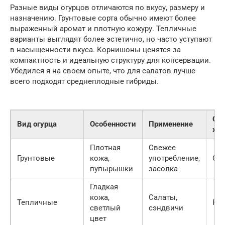
Разные виды огурцов отличаются по вкусу, размеру и
назначению. Грунтовые сорта обычно имеют более
выраженный аромат и плотную кожуру. Тепличные
варианты выглядят более эстетично, но часто уступают
в насыщенности вкуса. Корнишоны ценятся за
компактность и идеальную структуру для консервации.
Убедился я на своем опыте, что для салатов лучше
всего подходят среднеплодные гибриды.
Ср
Вид огурца
Особенности
Применение
хра
Плотная
Свежее
Грунтовые
кожа,
употребление,
Ср
пупырышки
засолка
Гладкая
кожа,
Салаты,
Тепличные
Ко
светлый
сэндвичи
цвет