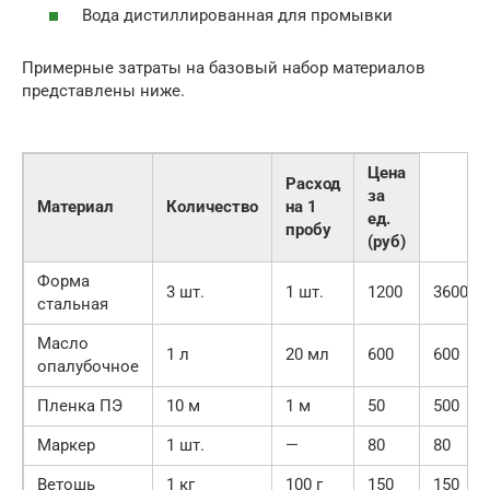
Вода дистиллированная для промывки
Примерные затраты на базовый набор материалов
представлены ниже.
Цена
Расход
за
Материал
Количество
на 1
ед.
пробу
(руб)
Форма
3 шт.
1 шт.
1200
3600
стальная
Масло
1 л
20 мл
600
600
опалубочное
Пленка ПЭ
10 м
1 м
50
500
Маркер
1 шт.
—
80
80
Ветошь
1 кг
100 г
150
150