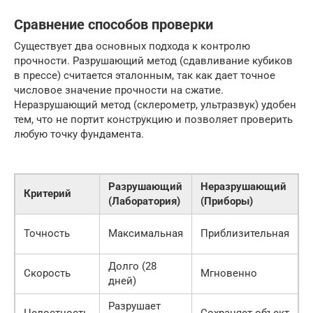
Сравнение способов проверки
Существует два основных подхода к контролю
прочности. Разрушающий метод (сдавливание кубиков
в прессе) считается эталонным, так как дает точное
числовое значение прочности на сжатие.
Неразрушающий метод (склерометр, ультразвук) удобен
тем, что не портит конструкцию и позволяет проверить
любую точку фундамента.
Разрушающий
Неразрушающий
Критерий
(Лаборатория)
(Приборы)
Л
Точность
Максимальная
Приблизительная
т
Долго (28
Скорость
Мгновенно
дней)
б
Разрушает
Целостность
Сохраняет объект