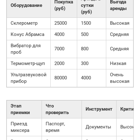
Покупка
Выгода
Оборудование
сутки
(руб)
аренды
(руб)
Склерометр
25000
1500
Высокая
Конус Абрамса
4000
500
Средняя
Вибратор для
7000
800
Средняя
проб
Термометр-щуп
2000
300
Низкая
Ультразвуковой
Очень
80000
4000
прибор
высокая
Этап
Что
Инструмент
Критичн
приемки
проверить
Приезд
Паспорт,
Документы
Высокая
миксера
время