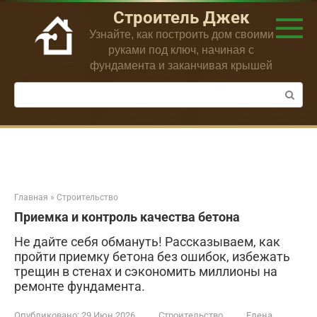
Перейти
Строитель Джек
к
Узнайте, как построить дом своими
контенту
руками под ключ, начиная с
фундамента и заканчивая крышей
Поиск:
Главная
»
Строительство
Приемка и контроль качества бетона
Не дайте себя обмануть! Рассказываем, как
пройти приемку бетона без ошибок, избежать
трещин в стенах и сэкономить миллионы на
ремонте фундамента.
Опубликовано:
29 Июн 2026
Строительство
Елена