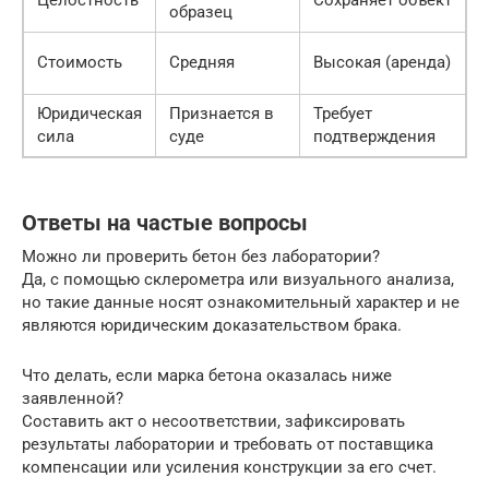
образец
б
З
Стоимость
Средняя
Высокая (аренда)
о
Юридическая
Признается в
Требует
Л
сила
суде
подтверждения
д
Ответы на частые вопросы
Можно ли проверить бетон без лаборатории?
Да, с помощью склерометра или визуального анализа,
но такие данные носят ознакомительный характер и не
являются юридическим доказательством брака.
Что делать, если марка бетона оказалась ниже
заявленной?
Составить акт о несоответствии, зафиксировать
результаты лаборатории и требовать от поставщика
компенсации или усиления конструкции за его счет.