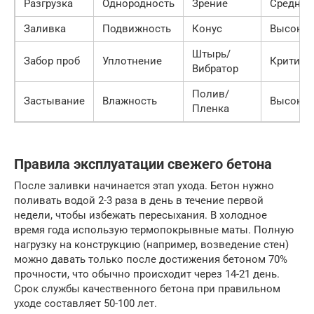
Разгрузка
Однородность
Зрение
Средняя
Заливка
Подвижность
Конус
Высокая
Штырь/
Забор проб
Уплотнение
Критиче
Вибратор
Полив/
Застывание
Влажность
Высокая
Пленка
Правила эксплуатации свежего бетона
После заливки начинается этап ухода. Бетон нужно
поливать водой 2-3 раза в день в течение первой
недели, чтобы избежать пересыхания. В холодное
время года использую термопокрывные маты. Полную
нагрузку на конструкцию (например, возведение стен)
можно давать только после достижения бетоном 70%
прочности, что обычно происходит через 14-21 день.
Срок службы качественного бетона при правильном
уходе составляет 50-100 лет.