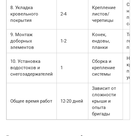
Соб
8. Укладка
Крепление
нахл
кровельного
2-4
листов/
пра
покрытия
черепицы
сам
9. Монтаж
Конек,
Тща
доборных
1-2
ендовы,
гер
элементов
планки
при
Над
10. Установка
Сборка и
кре
водостоков и
1
крепление
пра
снегозадержателей
системы
укл
Зависит от
сложности
Общее время работ
12-20 дней
крыши и
опыта
бригады