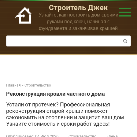
Перейти
Строитель Джек
к
Узнайте, как построить дом своими
контенту
руками под ключ, начиная с
фундамента и заканчивая крышей
Поиск:
Главная
»
Строительство
Реконструкция кровли частного дома
Устали от протечек? Профессиональная
реконструкция старой крыши поможет
сэкономить на отоплении и защитит ваш дом.
Узнайте стоимость и сроки работ здесь!
Опубликовано:
04 Июл 2026
Строительство
Елена