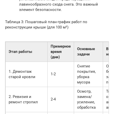
лавинообразного схода снега. Это важный
элемент безопасности.
Таблица 3: Пошаговый план-график работ по
реконструкции крыши (для 100 м²)
Примерное
Основные
Важ
Этап работы
время
задачи
нюа
(дни)
Снятие
Обе
1. Демонтаж
покрытия,
без
1-2
старой кровли
уборка
защ
мусора
про
Осмотр,
Тща
2. Ревизия и
замена/
осм
2-4
ремонт стропил
усиление,
ант
обработка
ант