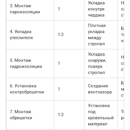
Укладка
Нахл
3. Монтаж
1
изнутри
см,
пароизоляции
чердака
сты
Плотная
Без
4. Укладка
укладка
1-2
тол
утеплителя
между
нор
стропил
Укладка
Нахл
5. Монтаж
снаружи,
1
см,
гидроизоляции
поверх
сты
стропил
Брус
6. Установка
Создание
1
мм 
контробрешетки
вентзазора
стр
Установка
7. Монтаж
под
Точ
1-2
обрешетки
кровельный
ров
материал