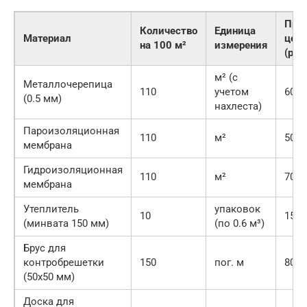
При
Количество
Единица
Материал
цена
на 100 м²
измерения
(руб
м² (с
Металлочерепица
110
учетом
600
(0.5 мм)
нахлеста)
Пароизоляционная
110
м²
50
мембрана
Гидроизоляционная
110
м²
70
мембрана
Утеплитель
упаковок
10
1500
(минвата 150 мм)
(по 0.6 м³)
Брус для
контробрешетки
150
пог. м
80
(50х50 мм)
Доска для