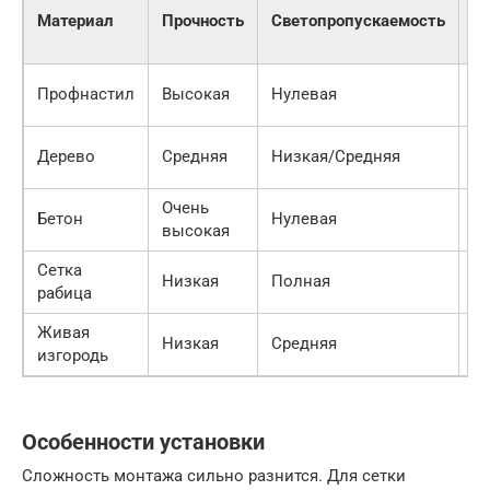
Материал
Прочность
Светопропускаемость
Ш
Профнастил
Высокая
Нулевая
С
Дерево
Средняя
Низкая/Средняя
С
Очень
Бетон
Нулевая
В
высокая
Сетка
Низкая
Полная
Н
рабица
Живая
Низкая
Средняя
В
изгородь
Особенности установки
Сложность монтажа сильно разнится. Для сетки