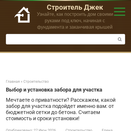
Перейти
Строитель Джек
к
Узнайте, как построить дом своими
контенту
руками под ключ, начиная с
фундамента и заканчивая крышей
Поиск:
Главная
»
Строительство
Выбор и установка забора для участка
Мечтаете о приватности? Расскажем, какой
забор для участка подойдет именно вам: от
бюджетной сетки до бетона. Считаем
стоимость и сроки установки!
Опубликовано:
27 Июн 2026
Строительство
Елена