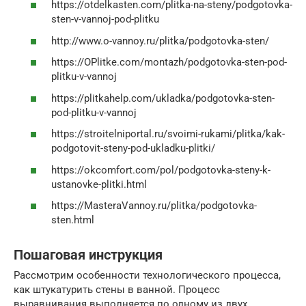
https://otdelkasten.com/plitka-na-steny/podgotovka-
sten-v-vannoj-pod-plitku
http://www.o-vannoy.ru/plitka/podgotovka-sten/
https://OPlitke.com/montazh/podgotovka-sten-pod-
plitku-v-vannoj
https://plitkahelp.com/ukladka/podgotovka-sten-
pod-plitku-v-vannoj
https://stroitelniportal.ru/svoimi-rukami/plitka/kak-
podgotovit-steny-pod-ukladku-plitki/
https://okcomfort.com/pol/podgotovka-steny-k-
ustanovke-plitki.html
https://MasteraVannoy.ru/plitka/podgotovka-
sten.html
Пошаговая инструкция
Рассмотрим особенности технологического процесса,
как штукатурить стены в ванной. Процесс
выравнивания выполняется по одному из двух