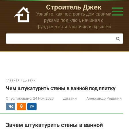
Перейти
Строитель Джек
к
Узнайте, как построить дом своими
контенту
руками под ключ, начиная с
фундамента и заканчивая крышей
Поиск:
Главная
»
Дизайн
Чем штукатурить стены в ванной под плитку
Опубликовано:
24 Ноя 2020
Дизайн
Александр Редькин
Зачем штукатурить стены в ванной