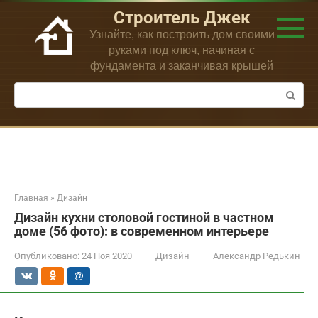
Перейти
Строитель Джек
к
Узнайте, как построить дом своими
контенту
руками под ключ, начиная с
фундамента и заканчивая крышей
Поиск:
Главная
»
Дизайн
Дизайн кухни столовой гостиной в частном
доме (56 фото): в современном интерьере
Опубликовано:
24 Ноя 2020
Дизайн
Александр Редькин