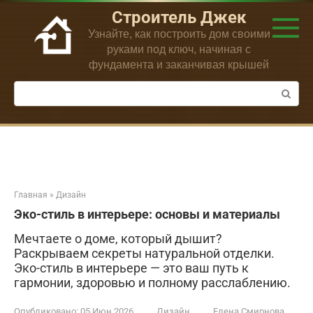
Перейти
Строитель Джек
к
Узнайте, как построить дом своими
контенту
руками под ключ, начиная с
фундамента и заканчивая крышей
Поиск:
Главная
»
Дизайн
Эко-стиль в интерьере: основы и материалы
Мечтаете о доме, который дышит?
Раскрываем секреты натуральной отделки.
Эко-стиль в интерьере — это ваш путь к
гармонии, здоровью и полному расслаблению.
Опубликовано:
05 Июн 2026
Дизайн
Елена Смирнова