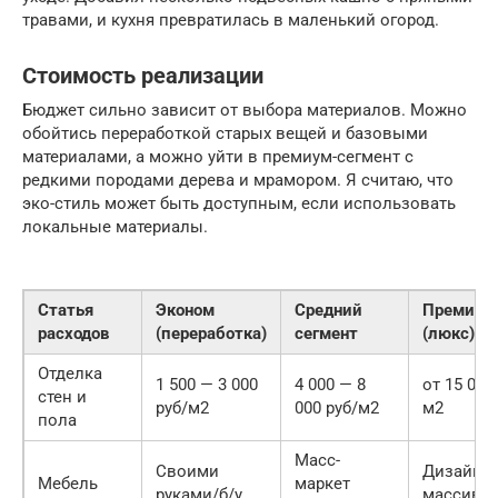
травами, и кухня превратилась в маленький огород.
Стоимость реализации
Бюджет сильно зависит от выбора материалов. Можно
обойтись переработкой старых вещей и базовыми
материалами, а можно уйти в премиум-сегмент с
редкими породами дерева и мрамором. Я считаю, что
эко-стиль может быть доступным, если использовать
локальные материалы.
Статья
Эконом
Средний
Премиум
расходов
(переработка)
сегмент
(люкс)
Отделка
1 500 — 3 000
4 000 — 8
от 15 000
стен и
руб/м2
000 руб/м2
м2
пола
Масс-
Своими
Дизайне
Мебель
маркет
руками/б/у
массив