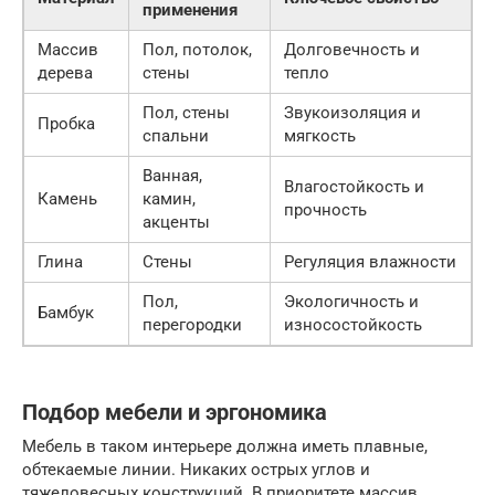
применения
Массив
Пол, потолок,
Долговечность и
дерева
стены
тепло
Пол, стены
Звукоизоляция и
Пробка
спальни
мягкость
Ванная,
Влагостойкость и
Камень
камин,
прочность
акценты
Глина
Стены
Регуляция влажности
Пол,
Экологичность и
Бамбук
перегородки
износостойкость
Подбор мебели и эргономика
Мебель в таком интерьере должна иметь плавные,
обтекаемые линии. Никаких острых углов и
тяжеловесных конструкций. В приоритете массив