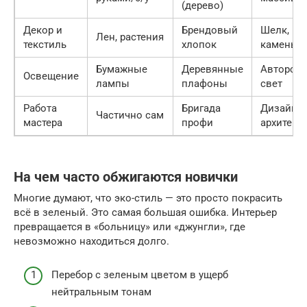
(дерево)
Декор и
Брендовый
Шелк, ре
Лен, растения
текстиль
хлопок
камень
Бумажные
Деревянные
Авторск
Освещение
лампы
плафоны
свет
Работа
Бригада
Дизайнер
Частично сам
мастера
профи
архитект
На чем часто обжигаются новички
Многие думают, что эко-стиль — это просто покрасить
всё в зеленый. Это самая большая ошибка. Интерьер
превращается в «больницу» или «джунгли», где
невозможно находиться долго.
Перебор с зеленым цветом в ущерб
нейтральным тонам