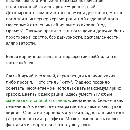
высокотехнологичных интерьерах встречается
полированный камень, реже — рельефный.
Декорировать камнем стоит одну или две стены, можно
дополнить интерьер керамогранитной отделкой пола,
массивной столешницей из литого акрила “под
мрамор”. Главное правило — в помещении должно быть
просторно и светло, без вычурности, захламленности,
аляповатости.
Белая кирпичная стена в интерьере хай-текСпальня в
стиле хай-тек
Самый яркий и смелый, отрицающий наличие каких-
либо правил, — это стиль “китч”. Главное правило —
сочетать несочетаемое, использовать максимум ярких
красок, цветных декораций. Здесь уместны любые
материалы и способы отделки
, желательно бюджетные,
дешевые. А в качестве декоративного камня выступает
кирпич. Стены из кирпича могут быть однотонными или
разрисованными граффити. Можно смело дать волю
фантазии и творить все, что душе угодно.