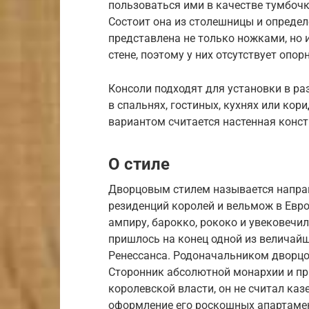
пользоваться ими в качестве тумбочк
Состоит она из столешницы и опреде
представлена не только ножками, но 
стене, поэтому у них отсутствует опор
Консоли подходят для установки в р
в спальнях, гостиных, кухнях или ко
вариантом считается настенная конс
О стиле
Дворцовым стилем называется направ
резиденций королей и вельмож в Евро
ампиру, барокко, рококо и увековечи
пришлось на конец одной из величайш
Ренессанса. Родоначальником дворцов
Сторонник абсолютной монархии и п
королевской власти, он не считал ка
оформление его роскошных апартамен