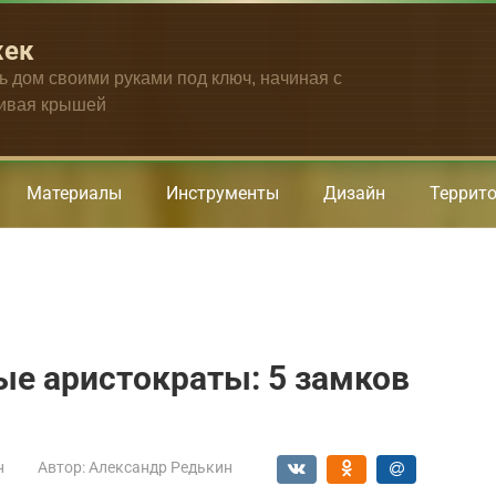
жек
ть дом своими руками под ключ, начиная с
чивая крышей
Материалы
Инструменты
Дизайн
Террит
ые аристократы: 5 замков
н
Автор:
Александр Редькин