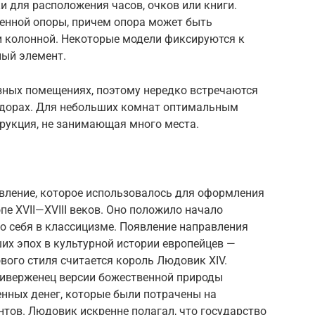
и для расположения часов, очков или книги.
ленной опоры, причем опора может быть
и колонной. Некоторые модели фиксируются к
ный элемент.
азных помещениях, поэтому нередко встречаются
ридорах. Для небольших комнат оптимальным
трукция, не занимающая много места.
ление, которое использовалось для оформления
пе XVII—XVIII веков. Оно положило начало
ло себя в классицизме. Появление направления
их эпох в культурной истории европейцев —
ого стиля считается король Людовик XIV.
риверженец версии божественной природы
зенных денег, которые были потрачены на
тов. Людовик искренне полагал, что государство