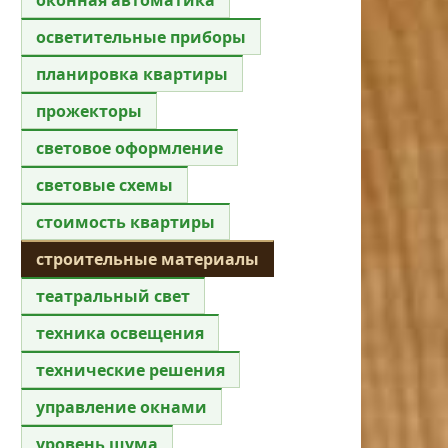
осветительные приборы
планировка квартиры
прожекторы
световое оформление
световые схемы
стоимость квартиры
строительные материалы
театральный свет
техника освещения
технические решения
управление окнами
уровень шума