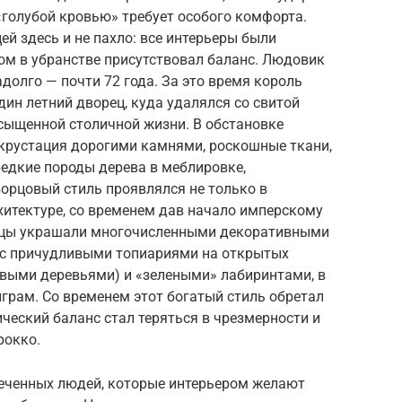
 «голубой кровью» требует особого комфорта.
ей здесь и не пахло: все интерьеры были
ом в убранстве присутствовал баланс. Людовик
долго — почти 72 года. За это время король
дин летний дворец, куда удалялся со свитой
сыщенной столичной жизни. В обстановке
нкрустация дорогими камнями, роскошные ткани,
редкие породы дерева в меблировке,
орцовый стиль проявлялся не только в
рхитектуре, со временем дав начало имперскому
рцы украшали многочисленными декоративными
 с причудливыми топиариями на открытых
овыми деревьями) и «зелеными» лабиринтами, в
грам. Со временем этот богатый стиль обретал
ческий баланс стал теряться в чрезмерности и
рокко.
еченных людей, которые интерьером желают