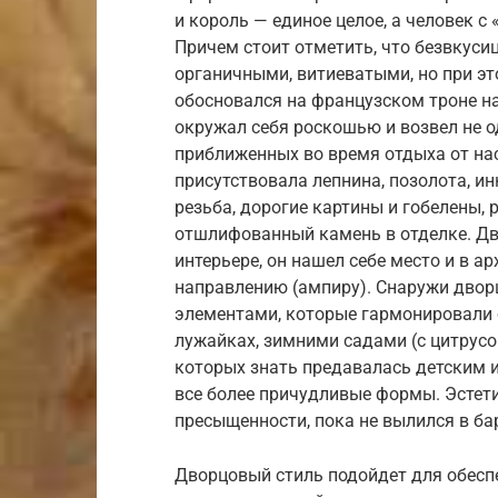
и король — единое целое, а человек с
Причем стоит отметить, что безвкусиц
органичными, витиеватыми, но при эт
обосновался на французском троне на
окружал себя роскошью и возвел не о
приближенных во время отдыха от на
присутствовала лепнина, позолота, и
резьба, дорогие картины и гобелены, 
отшлифованный камень в отделке. Дв
интерьере, он нашел себе место и в а
направлению (ампиру). Снаружи дво
элементами, которые гармонировали
лужайках, зимними садами (с цитрус
которых знать предавалась детским и
все более причудливые формы. Эстети
пресыщенности, пока не вылился в ба
Дворцовый стиль подойдет для обесп