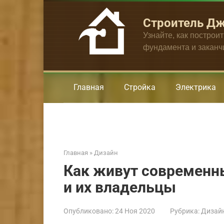
Перейти
к
Строитель Д
контенту
Узнайте, как построи
фундамента и закан
Главная
Стройка
Электрика
Главная
»
Дизайн
Как живут современн
и их владельцы
Опубликовано:
24 Ноя 2020
Рубрика:
Дизай