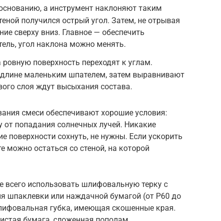
основанию, а инструмент наклоняют таким
теной получился острый угол. Затем, не отрывая
ние сверху вниз. Главное — обеспечить
ель, угол наклона можно менять.
 ровную поверхность переходят к углам.
х длине маленьким шпателем, затем выравнивают
вого слоя ждут высыхания состава.
вания смеси обеспечивают хорошие условия:
у от попадания солнечных лучей. Никакие
 поверхности сохнуть, не нужны. Если ускорить
те можно остаться со стеной, на которой
 всего использовать шлифовальную терку с
я шпаклевки или наждачной бумагой (от Р60 до
шлифовальная губка, имеющая скошенные края.
истая бумага, сложенная пополам.