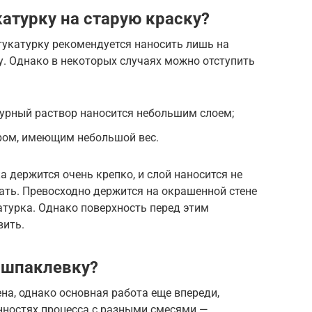
атурку на старую краску?
тукатурку рекомендуется наносить лишь на
у. Однако в некоторых случаях можно отступить
турный раствор наносится небольшим слоем;
ором, имеющим небольшой вес.
ка держится очень крепко, и слой наносится не
ать. Превосходно держится на окрашенной стене
атурка. Однако поверхность перед этим
вить.
 шпаклевку?
на, однако основная работа еще впереди,
нностях процесса с разными смесями —