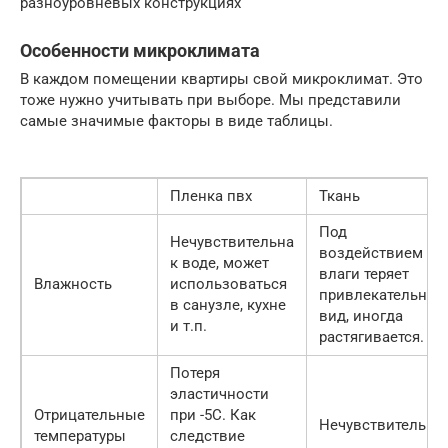
разноуровневых конструкциях
Особенности микроклимата
В каждом помещении квартиры свой микроклимат. Это
тоже нужно учитывать при выборе. Мы представили
самые значимые факторы в виде таблицы.
Пленка пвх
Ткань
Под
Нечувствительна
воздействием
к воде, может
влаги теряет
Влажность
использоваться
привлекательный
в санузле, кухне
вид, иногда
и т.п.
растягивается.
Потеря
эластичности
Отрицательные
при -5С. Как
Нечувствительна.
температуры
следствие