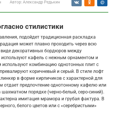
н
Автор:
Александр Редькин
огласно стилистики
равления, подойдет традиционная раскладка
градация может плавно проходить через всю
в виде декоративных бордюров между
с используют кафель с нежным орнаментом и
ри используют комбинацию однотонных плит с
превалируют коричневый и серый. В стиле лофт
клинкер в форме кирпичиков с характерной для
м отдает предпочтение однотонному кафелю или
 шахматном порядке (черно-белый, серо-синий).
рактерна имитация мрамора и грубая фактура. В
ерного, белого цветов или с «серебристыми»