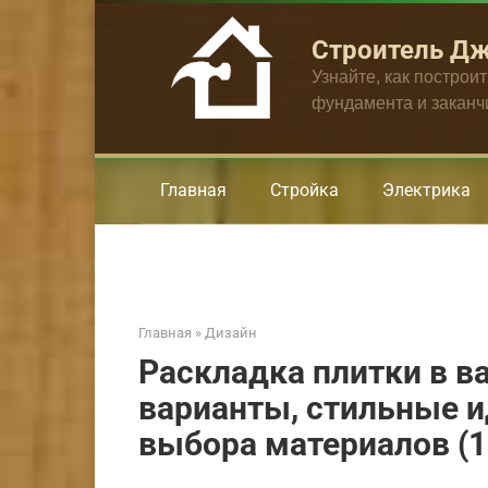
Перейти
к
Строитель Д
контенту
Узнайте, как построи
фундамента и закан
Главная
Стройка
Электрика
Главная
»
Дизайн
Раскладка плитки в в
варианты, стильные и
выбора материалов (1