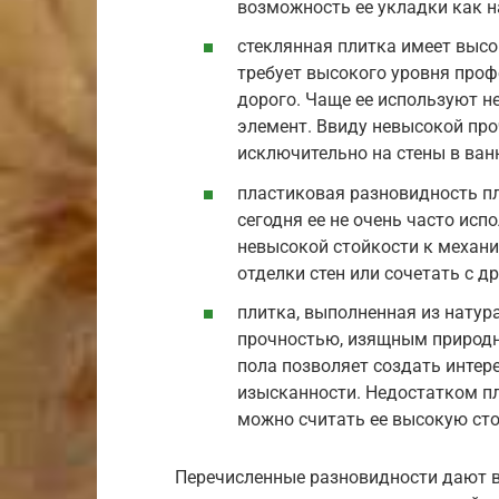
возможность ее укладки как на
стеклянная плитка имеет высо
требует высокого уровня проф
дорого. Чаще ее используют н
элемент. Ввиду невысокой про
исключительно на стены в ван
пластиковая разновидность пл
сегодня ее не очень часто ис
невысокой стойкости к механ
отделки стен или сочетать с 
плитка, выполненная из натур
прочностью, изящным природн
пола позволяет создать интер
изысканности. Недостатком пл
можно считать ее высокую ст
Перечисленные разновидности дают 