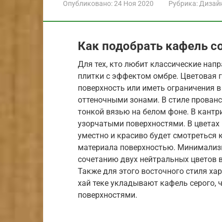
Опубликовано:
24 Ноя 2020
Рубрика:
Дизай
Как подобрать кафель с
Для тех, кто любит классические нап
плитки с эффектом омбре. Цветовая 
поверхность или иметь ограничения 
оттеночными зонами. В стиле прован
тонкой вязью на белом фоне. В кант
узорчатыми поверхностями. В цветах 
уместно и красиво будет смотреться 
материала поверхностью. Минимализ
сочетанию двух нейтральных цветов в
Также для этого восточного стиля ха
хай теке укладывают кафель серого, ч
поверхностями.