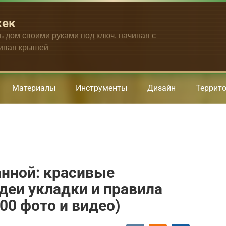
жек
ть дом своими руками под ключ, начиная с
чивая крышей
Материалы
Инструменты
Дизайн
Террит
анной: красивые
деи укладки и правила
00 фото и видео)