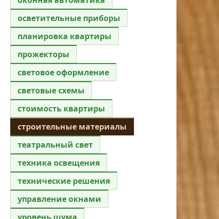
осветительные приборы
планировка квартиры
прожекторы
световое оформление
световые схемы
стоимость квартиры
строительные материалы
театральный свет
техника освещения
технические решения
управление окнами
уровень шума