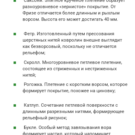
Саксони. Элитное крученое плетение образует
разноуровневое «зернистое» покрытие. От
Фризе отличается более длинным и рыхлым
ворсом. Высота его может достигать 40 мм.
Фетр. Изготовленный путем прессования
шерстяных нитей ковролин внешне выглядит
как безворсовый, поскольку не отличается
рельефом;
Скролл. Многоуровневое петлевое плетение,
состоящее из стриженных и нестриженных
нитей;
Рогожка. Плетение с коротким ворсом, которое
формирует покрытие, похожее на циновку;
Катлуп. Сочетание петлевой поверхности с
длинными разрезными нитями, формирующее
рельефный рисунок;
Букле. Особый метод завязывания вора
формирует настил, который напоминает