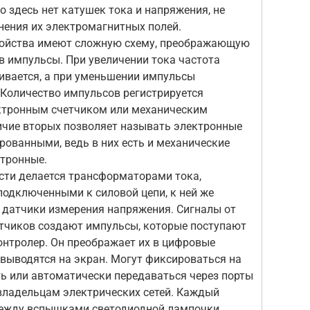
о здесь нет катушек тока и напряжения, не
нения их электромагнитных полей.
ройства имеют сложную схему, преображающую
в импульсы. При увеличении тока частота
ивается, а при уменьшении импульсы
 Количество импульсов регистрируется
ктронным счетчиком или механическим
ичие вторых позволяет называть электронные
рованными, ведь в них есть и механические
ктронные.
ти делается трансформаторами тока,
подключенными к силовой цепи, к ней же
 датчики измерения напряжения. Сигналы от
тчиков создают импульсы, которые поступают
онтролер. Он преображает их в цифровые
 выводятся на экран. Могут фиксироваться на
ь или автоматически передаваться через порты
владельцам электрических сетей. Каждый
между вспышками светодиодной лампочки