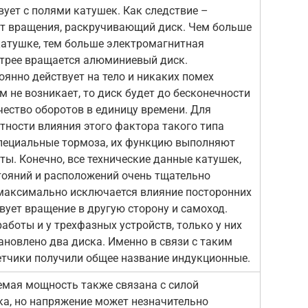
ует с полями катушек. Как следствие –
т вращения, раскручивающий диск. Чем больше
 катушке, тем больше электромагнитная
стрее вращается алюминиевый диск.
тоянно действует на тело и никаких помех
 не возникает, то диск будет до бесконечности
чество оборотов в единицу времени. Для
тности влияния этого фактора такого типа
пециальные тормоза, их функцию выполняют
ы. Конечно, все технические данные катушек,
стояний и расположений очень тщательно
максимально исключается влияние посторонних
вует вращение в другую сторону и самоход.
аботы и у трехфазных устройств, только у них
ановлено два диска. Именно в связи с таким
етчики получили общее название индукционные.
емая мощность также связана с силой
ка, но напряжение может незначительно