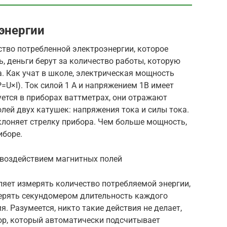
энергии
во потребленной электроэнергии, которое
ь, деньги берут за количество работы, которую
а. Как учат в школе, электрическая мощность
P=U×I). Ток силой 1 А и напряжением 1В имеет
уется в приборах ваттметрах, они отражают
ей двух катушек: напряжения тока и силы тока.
клоняет стрелку прибора. Чем больше мощность,
иборе.
 воздействием магнитных полей
ляет измерять количество потребляемой энергии,
мерять секундомером длительность каждого
. Разумеется, никто такие действия не делает,
р, который автоматически подсчитывает