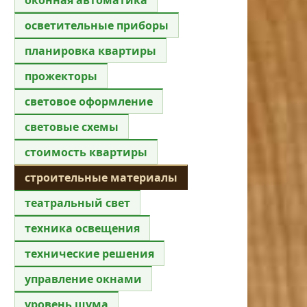
осветительные приборы
планировка квартиры
прожекторы
световое оформление
световые схемы
стоимость квартиры
строительные материалы
театральный свет
техника освещения
технические решения
управление окнами
уровень шума