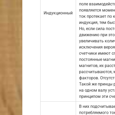
поле взаимодейств
появляется момен
Индукционный
ток протекает по
индукция, тем бы
Но, если сила пос
движению при этом
увеличивать коли
исключения вероя
счетчики имеют с
постоянные магнит
магнитов, их рас
рассчитываются, 
факторов. Отсутст
Такой же принцы р
на одном валу уст
принципом эти сч
В них подсчитыва
потребляемого то