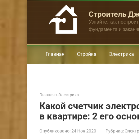
Перейти
к
Строитель Д
контенту
Узнайте, как построи
фундамента и закан
Главная
Стройка
Электрика
Главная
»
Электрика
Какой счетчик электр
в квартире: 2 его осн
Опубликовано:
24 Ноя 2020
Рубрика:
Элект