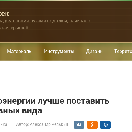
жек
ть дом своими руками под ключ, начиная с
чивая крышей
Материалы
Инструменты
Дизайн
Террит
оэнергии лучше поставить
овных вида
рика
Автор:
Александр Редькин