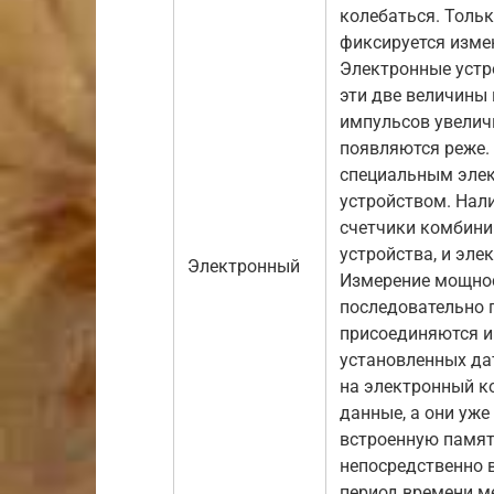
колебаться. Тольк
фиксируется изме
Электронные уст
эти две величины 
импульсов увелич
появляются реже.
специальным эле
устройством. Нал
счетчики комбини
устройства, и эле
Электронный
Измерение мощнос
последовательно 
присоединяются и
установленных да
на электронный к
данные, а они уже
встроенную памят
непосредственно 
период времени 