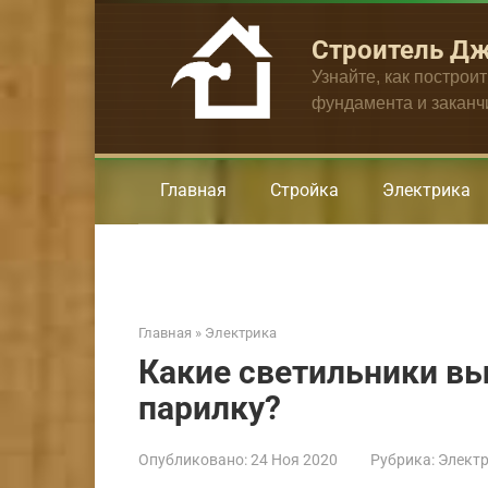
Перейти
к
Строитель Д
контенту
Узнайте, как построи
фундамента и закан
Главная
Стройка
Электрика
Главная
»
Электрика
Какие светильники вы
парилку?
Опубликовано:
24 Ноя 2020
Рубрика:
Элект