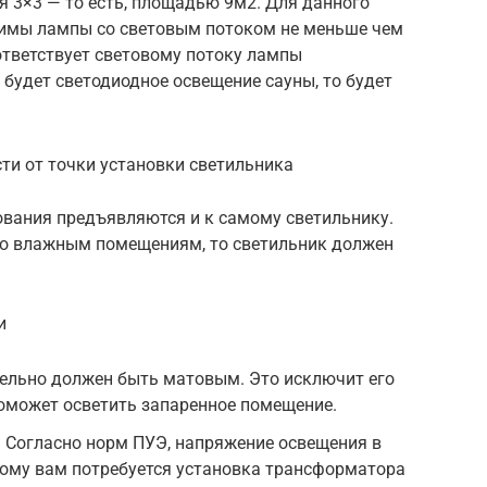
я 3×3 — то есть, площадью 9м2. Для данного
имы лампы со световым потоком не меньше чем
ответствует световому потоку лампы
о будет светодиодное освещение сауны, то будет
ти от точки установки светильника
ования предъявляются и к самому светильнику.
обо влажным помещениям, то светильник должен
и
тельно должен быть матовым. Это исключит его
оможет осветить запаренное помещение.
и. Согласно норм ПУЭ, напряжение освещения в
тому вам потребуется установка трансформатора