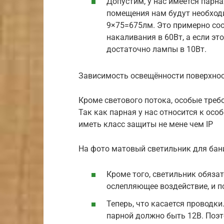
Допустим, у нас имеется парна
помещения нам будут необход
9×75=675лм. Это примерно со
накаливания в 60Вт, а если эт
достаточно лампы в 10Вт.
Зависимость освещённости поверхнос
Кроме светового потока, особые треб
Так как парная у нас относится к ос
иметь класс защиты не мене чем IP
На фото матовый светильник для бан
Кроме того, светильник обяза
ослепляющее воздействие, и п
Теперь, что касается проводк
парной должно быть 12В. Поэ