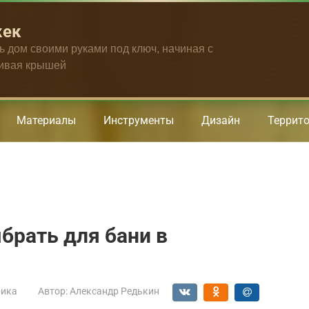
жек
ть дом своими руками под ключ, начиная с
чивая крышей
Материалы
Инструменты
Дизайн
Террит
брать для бани в
рика
Автор:
Александр Редькин