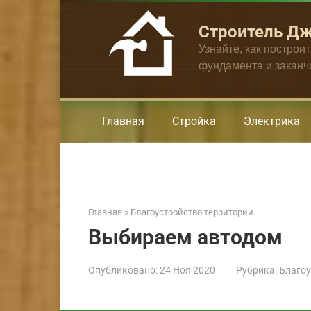
Перейти
к
Строитель Д
контенту
Узнайте, как построи
фундамента и закан
Главная
Стройка
Электрика
Главная
»
Благоустройство территории
Выбираем автодом
Опубликовано:
24 Ноя 2020
Рубрика:
Благоу