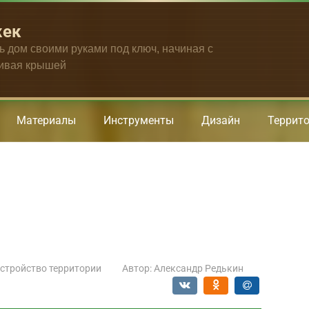
жек
ть дом своими руками под ключ, начиная с
чивая крышей
Материалы
Инструменты
Дизайн
Террит
стройство территории
Автор:
Александр Редькин