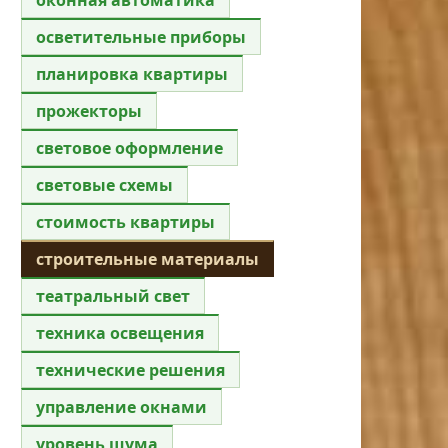
осветительные приборы
планировка квартиры
прожекторы
световое оформление
световые схемы
стоимость квартиры
строительные материалы
театральный свет
техника освещения
технические решения
управление окнами
уровень шума