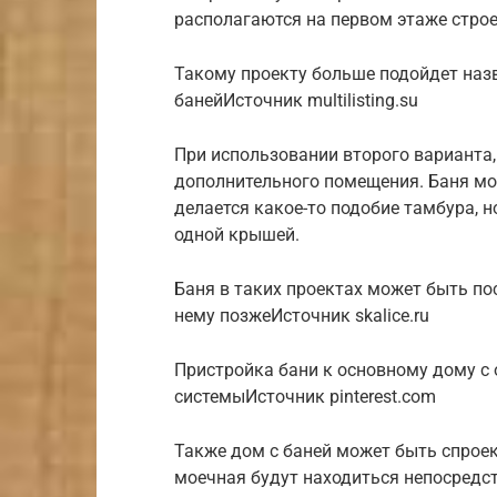
располагаются на первом этаже строе
Такому проекту больше подойдет назв
банейИсточник multilisting.su
При использовании второго варианта,
дополнительного помещения. Баня мо
делается какое-то подобие тамбура, 
одной крышей.
Баня в таких проектах может быть по
нему позжеИсточник skalice.ru
Пристройка бани к основному дому с
системыИсточник pinterest.com
Также дом с баней может быть cпроек
моечная будут находиться непосредс