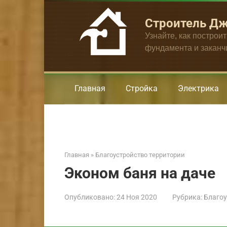
Перейти
к
Строитель Д
контенту
Узнайте, как построи
фундамента и закан
Главная
Стройка
Электрика
Главная
»
Благоустройство территории
Эконом баня на даче
Опубликовано:
24 Ноя 2020
Рубрика:
Благоу