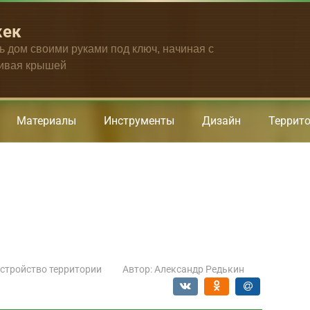
жек
ть дом своими руками под ключ, начиная с
чивая крышей
Материалы
Инструменты
Дизайн
Террит
стройство территории
Автор:
Александр Редькин