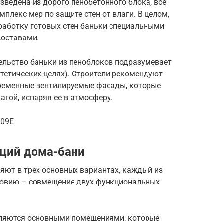
озведена из дорого пенобетонного блока, все
плекс мер по защите стен от влаги. В целом,
бработку готовых стен баньки специальными
оставами.
ельство баньки из пеноблоков подразумевает
тетических целях). Строители рекомендуют
временные вентилируемые фасады, которые
агой, испаряя ее в атмосферу.
O09E
кций дома-бани
яют в трех основных вариантах, каждый из
ловию – совмещение двух функциональных
вляются основными помещениями, которые