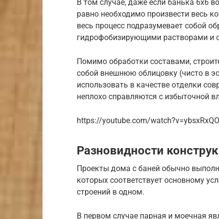
В том случае, даже если банька 6х6 в
равно необходимо произвести весь ком
весь процесс подразумевает собой о
гидрофобизирующими растворами и с
Помимо обработки составами, строит
собой внешнюю облицовку (чисто в эс
использовать в качестве отделки со
неплохо справляются с избыточной вл
https://youtube.com/watch?v=ybsxRxQ
Разновидности констру
Проекты дома с баней обычно выполн
которых соответствует основному ус
строений в одном.
В первом случае парная и моечная я