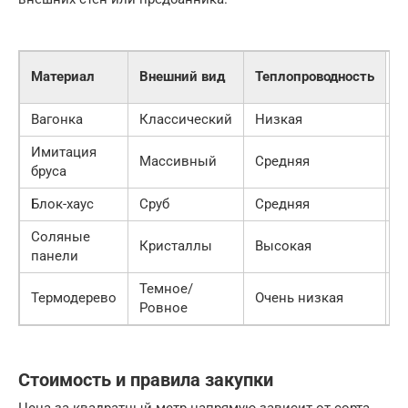
С
Материал
Внешний вид
Теплопроводность
м
Вагонка
Классический
Низкая
Л
Имитация
Массивный
Средняя
С
бруса
Блок-хаус
Сруб
Средняя
С
Соляные
Кристаллы
Высокая
С
панели
Темное/
Термодерево
Очень низкая
Л
Ровное
Стоимость и правила закупки
Цена за квадратный метр напрямую зависит от сорта.