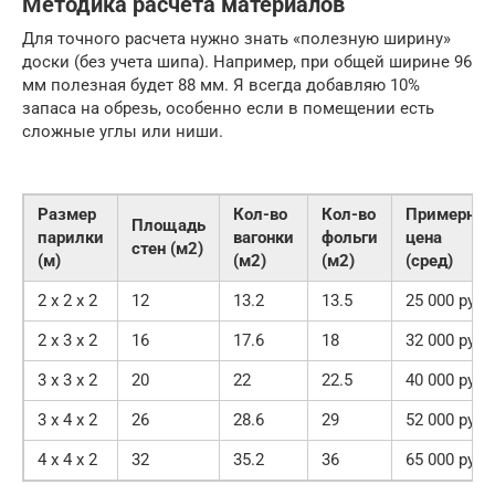
Методика расчета материалов
Для точного расчета нужно знать «полезную ширину»
доски (без учета шипа). Например, при общей ширине 96
мм полезная будет 88 мм. Я всегда добавляю 10%
запаса на обрезь, особенно если в помещении есть
сложные углы или ниши.
Размер
Кол-во
Кол-во
Примерная
Площадь
парилки
вагонки
фольги
цена
стен (м2)
(м)
(м2)
(м2)
(сред)
2 х 2 х 2
12
13.2
13.5
25 000 руб.
2 х 3 х 2
16
17.6
18
32 000 руб.
3 х 3 х 2
20
22
22.5
40 000 руб.
3 х 4 х 2
26
28.6
29
52 000 руб.
4 х 4 х 2
32
35.2
36
65 000 руб.