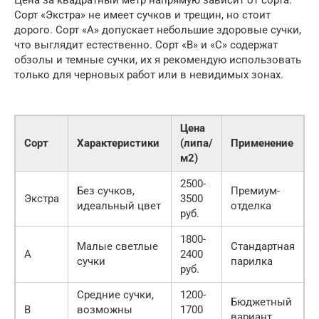
Сорт «Экстра» не имеет сучков и трещин, но стоит
дорого. Сорт «А» допускает небольшие здоровые сучки,
что выглядит естественно. Сорт «В» и «С» содержат
обзолы и темные сучки, их я рекомендую использовать
только для черновых работ или в невидимых зонах.
Цена
Сорт
Характеристики
(липа/
Применение
м2)
2500-
Без сучков,
Премиум-
Экстра
3500
идеальный цвет
отделка
руб.
1800-
Малые светлые
Стандартная
А
2400
сучки
парилка
руб.
Средние сучки,
1200-
Бюджетный
В
возможны
1700
вариант