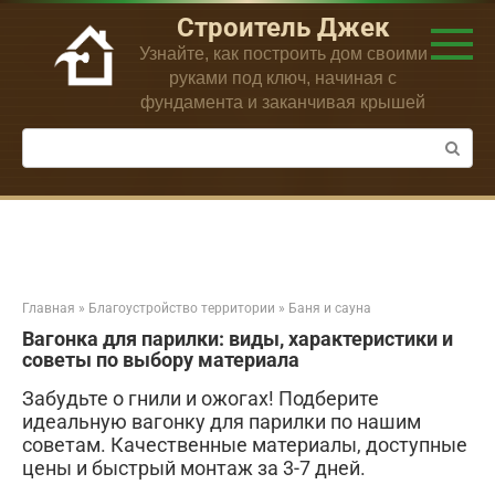
Перейти
Строитель Джек
к
Узнайте, как построить дом своими
контенту
руками под ключ, начиная с
фундамента и заканчивая крышей
Поиск:
Главная
»
Благоустройство территории
»
Баня и сауна
Вагонка для парилки: виды, характеристики и
советы по выбору материала
Забудьте о гнили и ожогах! Подберите
идеальную вагонку для парилки по нашим
советам. Качественные материалы, доступные
цены и быстрый монтаж за 3-7 дней.