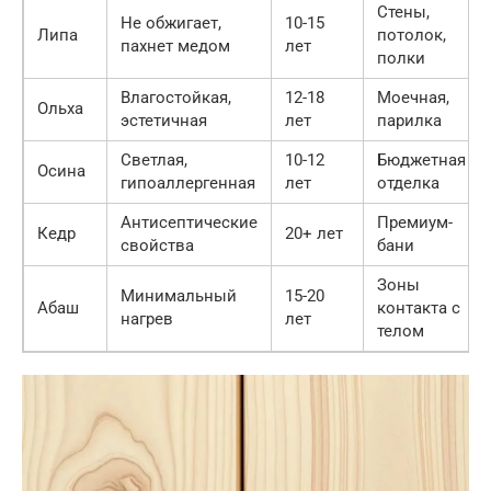
Стены,
Не обжигает,
10-15
Липа
потолок,
пахнет медом
лет
полки
Влагостойкая,
12-18
Моечная,
Ольха
эстетичная
лет
парилка
Светлая,
10-12
Бюджетная
Осина
гипоаллергенная
лет
отделка
Антисептические
Премиум-
Кедр
20+ лет
свойства
бани
Зоны
Минимальный
15-20
Абаш
контакта с
нагрев
лет
телом