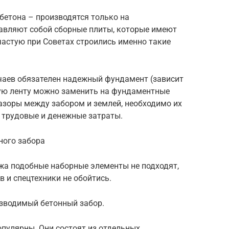
бетона – производятся только на
авляют собой сборные плиты, которые имеют
астую при Советах строились именно такие
учаев обязателен надежный фундамент (зависит
ную ленту можно заменить на фундаментные
азоры между забором и землей, необходимо их
 трудовые и денежные затраты.
ного забора
жа подобные наборные элементы не подходят,
 и спецтехники не обойтись.
озводимый бетонный забор.
опулярны. Они состоят из отдельных