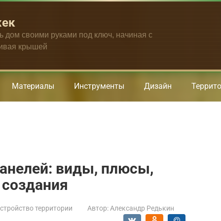
жек
ть дом своими руками под ключ, начиная с
чивая крышей
Материалы
Инструменты
Дизайн
Террит
анелей: виды, плюсы,
 создания
стройство территории
Автор:
Александр Редькин