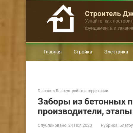
Перейти
к
Строитель Д
контенту
Узнайте, как построи
фундамента и закан
Главная
Стройка
Электрика
Главная
»
Благоустройство территории
Заборы из бетонных п
производители, этапы
Опубликовано:
24 Ноя 2020
Рубрика:
Благоу