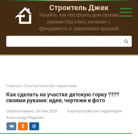
Перейти
Строитель Джек
к
Узнайте, как построить дом своими
контенту
руками под ключ, начиная с
фундамента и заканчивая крышей
Поиск:
Главная
»
Благоустройство территории
Как сделать на участке детскую горку ????
своими руками: идеи, чертежи и фото
Опубликовано:
24 Ноя 2020
Благоустройство территории
Александр Редькин