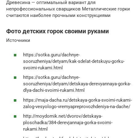
Древесина — оптимальный вариант для
непрофессиональных сварщиков Металлические горки
считаются наиболее прочными конструкциями
Фото детских горок своими руками
Источники
https://sotka.guru/dachnye-
sooruzheniya/detyam/kak-sdelat-detskuyu-gorku-
svoimi-rukami.html
https://sotka.guru/dachnye-
sooruzheniya/detyam/detskaya-derevyannaya-gorka-
dlya-dachi-svoimi-rukami.html
https://maja-dacha.ru/detskaya-gorka-svoimi-rukami-
zalog-vesyologo-vremyapreprovozhdeniya-na-dache/
http://moydomik.net/dvorov/detskaya-
ploschadka/384-derevjannaja-gorka-svoimi-
rukami.html