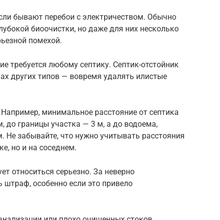
если бывают перебои с электричеством. Обычно
убокой биоочистки, но даже для них несколько
рьезной помехой.
е требуется любому септику. Септик-отстойник
ках других типов — вовремя удалять илистые
 Например, минимальное расстояние от септика
, до границы участка — 3 м, а до водоема,
м. Не забывайте, что нужно учитывать расстояния
е, но и на соседнем.
т относиться серьезно. За неверно
 штраф, особенно если это привело
анализации или плохо очищенных стоков