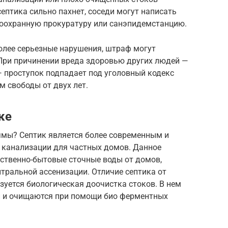
ептика сильно пахнет, соседи могут написать
доохранную прокуратуру или санэпидемстанцию.
олее серьезные нарушения, штраф могут
 При причинении вреда здоровью других людей —
— проступок подпадает под уголовный кодекс
м свободы от двух лет.
ке
ямы? Септик является более современным и
канализации для частных домов. Данное
йственно-бытовые сточные воды от домов,
нтральной ассенизации. Отличие септика от
изуется биологическая доочистка стоков. В нем
и и очищаются при помощи био ферментных