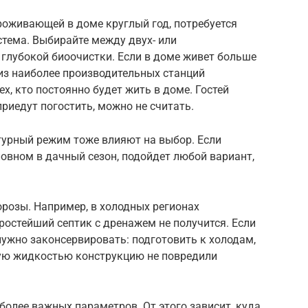
проживающей в доме круглый год, потребуется
тема. Выбирайте между двух- или
глубокой биоочистки. Если в доме живет больше
 из наиболее производительных станций
ех, кто постоянно будет жить в доме. Гостей
риедут погостить, можно не считать.
турный режим тоже влияют на выбор. Если
новном в дачный сезон, подойдет любой вариант,
орозы. Например, в холодных регионах
остейший септик с дренажем не получится. Если
 нужно законсервировать: подготовить к холодам,
ную жидкостью конструкцию не повредили
более важных параметров. От этого зависит, куда