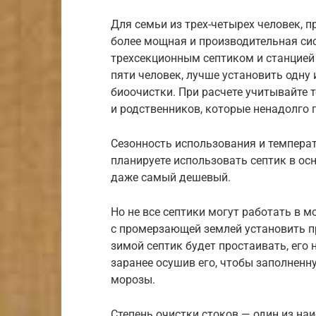
Для семьи из трех-четырех человек, 
более мощная и производительная сис
трехсекционным септиком и станцией 
пяти человек, лучше установить одну
биоочистки. При расчете учитывайте т
и родственников, которые ненадолго п
Сезонность использования и темпера
планируете использовать септик в ос
даже самый дешевый.
Но не все септики могут работать в м
с промерзающей землей установить пр
зимой септик будет простаивать, его
заранее осушив его, чтобы заполнен
морозы.
Степень очистки стоков — один из наи