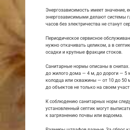
Энергозависимость имеет значение, 
энергозависимыми делают системы гл
часов без электричества не станут се
Периодическое сервисное обслуживани
нужно откачивать целиком, а в септи
осадки и крупные фракции стоков.
Санитарные нормы описаны в снипах.
до жилого дома — 4 м, до дороги — 5 м
колодца или скважины — от 10 до 50 
до объектов не только на своем участк
К соблюдению санитарных норм следуе
установленный септик могут выписать
к загрязнению почвы или водоема.
Размеры штрафов разные. За сброс к