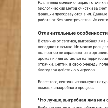
Различные модели очищают сточные в
биологический метод очистки за счет
фракции преобразуются в ил. Данные
работают без электричества. Из септи
Отличительные особенности
В отличие от септика, выгребная яма
попадают в землю. Их можно расщепл
полностью не справляются с органико
аромат и яды остаются на территории
откачки. Септик, в свою очередь, по
благодаря действию микробов.
Более того, септики используют нату
помощи анаэробного процесса.
Что лучше,выгребная яма или 
Выбирая септик или выгребная яма, 