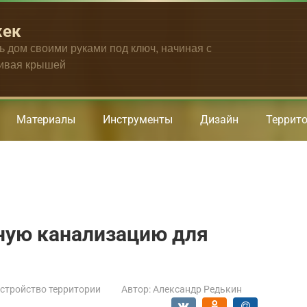
жек
ть дом своими руками под ключ, начиная с
чивая крышей
Материалы
Инструменты
Дизайн
Террит
ную канализацию для
стройство территории
Автор:
Александр Редькин