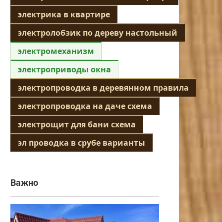
электрика в квартире
электролобзик по дереву настольный
электромеханизм
электроприводы окна
электропроводка в деревянном правила
электропроводка на даче схема
электрощит для бани схема
эл проводка в срубе варианты
Важно