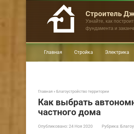
Перейти
к
Строитель Д
контенту
Узнайте, как построи
фундамента и закан
Главная
Стройка
Электрика
Главная
»
Благоустройство территории
Как выбрать автоном
частного дома
Опубликовано:
24 Ноя 2020
Рубрика:
Благоу