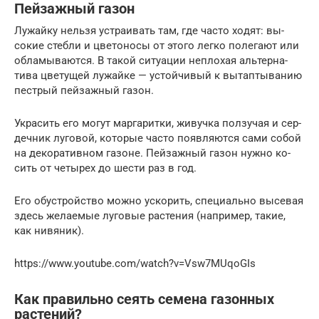
Пей­заж­ный га­зон
Лу­жай­ку нель­зя ус­тра­ивать там, где час­то хо­дят: вы­
сокие стеб­ли и цве­тоно­сы от это­го лег­ко по­лега­ют или
об­ла­мыва­ют­ся. В та­кой си­ту­ации неп­ло­хая аль­тер­на­
тива цве­тущей лу­жай­ке — ус­той­чи­вый к вы­тап­ты­ванию
пес­трый пей­заж­ный га­зон.
Ук­ра­сить его мо­гут мар­га­рит­ки, жи­вуч­ка пол­зу­чая и сер­
дечник лу­говой, ко­торые час­то по­яв­ля­ют­ся са­ми со­бой
на де­кора­тив­ном га­зоне. Пей­заж­ный га­зон нуж­но ко­
сить от че­тырех до шес­ти раз в год.
Его обус­трой­ство мож­но ус­ко­рить, спе­ци­аль­но вы­севая
здесь же­ла­емые лу­говые рас­те­ния (нап­ри­мер, та­кие,
как ни­вяник).
https://www.youtube.com/watch?v=Vsw7MUqoGIs
Как правильно сеять семена газонных
растений?