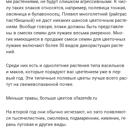
ми рас­те­ни­ями, не бу­дут слиш­ком аг­рессив­ны­ми. К чис­
лу та­ких зла­ков от­но­сят­ся, нап­ри­мер, по­леви­ца тон­кая,
ов­ся­ница и бу­лаво­носец. Пле­вел мно­голет­ний (рай­грас
пас­тбищ­ный) не даст ни­каких шан­сов цве­точ­ным рас­те­
ни­ям. Во­об­ще го­воря, зла­ки дол­жны быть пред­став­ле­
ны в сме­сях се­мян для лу­жа­ек весь­ма уме­рен­но. Мно­
гие име­ющи­еся в про­даже сме­си се­мян для цве­точ­ных
лу­жа­ек вклю­ча­ют бо­лее 30 ви­дов ди­корас­ту­щих рас­те­
ний.
Сре­ди них есть и од­но­лет­ние рас­те­ния ти­па ва­силь­ков
и ма­ков, ко­торые по­раду­ют вас цве­тени­ем уже в пер­
вый год. Эти ти­пич­ные по­левые цве­ты луч­ше все­го рас­
тут на све­жев­спа­хан­ной поч­ве.
Мень­ше тра­вы, боль­ше цве­тов ofazende.ru
На вто­рой год они обыч­но ис­че­за­ют, но за­то по­яв­ля­ют­
ся ты­сяче­лис­тник, смо­лев­ка, под­ма­рен­ник, ни­вяник, ге­
рань лу­говая и дру­гие ви­ды.