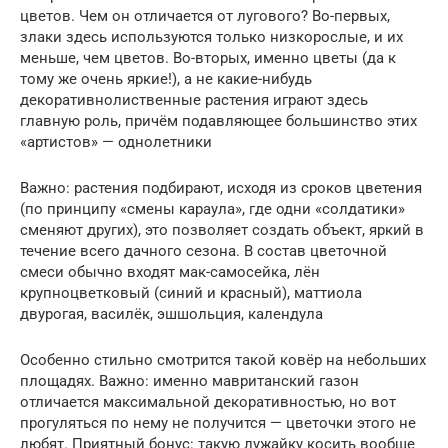
цветов. Чем он отличается от лугового? Во-первых,
злаки здесь используются только низкорослые, и их
меньше, чем цветов. Во-вторых, именно цветы (да к
тому же очень яркие!), а не какие-нибудь
декоративнолиственные растения играют здесь
главную роль, причём подавляющее большинство этих
«артистов» — однолетники
Важно: растения подбирают, исходя из сроков цветения
(по принципу «смены караула», где одни «солдатики»
сменяют других), это позволяет создать объект, яркий в
течение всего дачного сезона. В состав цветочной
смеси обычно входят мак-самосейка, лён
крупноцветковый (синий и красный), маттиола
двурогая, василёк, эшшольция, календула
Особенно стильно смотрится такой ковёр на небольших
площадях. Важно: именно мавританский газон
отличается максимальной декоративностью, но вот
прогуляться по нему не получится — цветочки этого не
любят. Приятный бонус: такую лужайку косить вообще