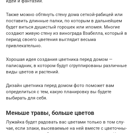
идей и фантазий.
Также можно обтянуть стену дома сеткой-рабицей или
поставить длинные палки, по которым в дальнейшем
будет виться душистый горошек или ипомея. Многие
создают живую стену из винограда Bзабелла, который в
период своего цветения выглядит весьма
привлекательно.
Хорошая идея создания цветника перед домом —
палисадник, в котором будут сгруппированы различные
виды цветов и растений.
Дизайн цветника перед домом фото поможет вам
определиться с тем, какую планировку вы будете
выбирать для себя.
Мень­ше тра­вы, боль­ше цве­тов
Лу­жай­ка бу­дет ра­довать вас цве­тами толь­ко в том слу­
чае, ес­ли зла­ки, вы­сева­емые на ней вмес­те с цве­точ­ны­