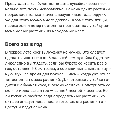
Пре­дуга­дать, как бу­дет выг­ля­деть лу­жай­ка че­рез нес­
коль­ко лет, поч­ти не­воз­можно. Се­мена од­них рас­те­ний
про­рас­та­ют толь­ко в очень за­суш­ли­вые го­ды, дру­гим
же для это­го нуж­но мно­го дож­дей. Кро­ме то­го, пти­цы,
на­секо­мые и ве­тер пос­то­ян­но при­носят на лу­жай­ку се­
мена но­вых рас­те­ний из не­ведо­мых мест.
Все­го раз в год
В пер­вое ле­то ко­сить лу­жай­ку не нуж­но. Это сле­ду­ет
сде­лать лишь осенью. В даль­ней­шем лу­жай­ка бу­дет ве­
лико­леп­но выг­ля­деть, ес­ли вы бу­дете ее ко­сить раз в
год, ос­тавляя 5-8 см тра­вы, а сор­ня­ки вы­палы­вать вруч­
ную. Луч­шее вре­мя для по­коса — и­юнь, ког­да уже от­цве­
тет ос­новная мас­са рас­те­ний. Для стриж­ки лу­жай­ки го­
дит­ся и обыч­ная ко­са, и га­зоно­косил­ка. Подс­три­гать ее
мож­но и два ра­за в год — ран­ней вес­ной и осенью. Ес­
ли лу­жай­ка раз­би­та ра­ди оп­ре­делен­ных рас­те­ний, ко­
сить ее сле­ду­ет лишь пос­ле то­го, как эти рас­те­ния от­
цве­тут и да­дут се­мена.