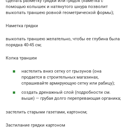
сделать разметку грядки или грядок (наметка с
помощью колышек и натянутого шнура позволит
выкопать траншею ровной геометрической формы);
Наметка грядки
выкопать траншею желательно, чтобы ее глубина была
порядка 40-45 см;
Копка траншеи
настелить вниз сетку от грызунов (она
продается в строительных магазинах,
спрашивайте армирующую сетку или рабицу);
создать дренажный слой (подробности см.
выше) — грубая долго перепревающая органика;
застелить старыми газетами, картоном;
Застилание грядки картоном