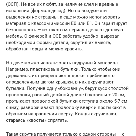
(ОСП). Не все их любят, за наличие клея и вредные
испарения (формальдегид). Но на воздухе эти
выделения не страшны, а еще можно использовать
материал с классом эмиссии E0 или E1. Он гарантирует
безопасность — из такого материала делают детскую
мебель. С фанерой и ОСБ работать удобно: вырезал
необходимой формы детали, скрутил их вместе,
обработал торцы и можно красить.
На даче можно использовать подручный материал.
Например, пластиковые бутылки. Только чтобы они
держались, их прикрепляют к доске: прибивают с
определенным шагом крышки, в них вкручивают
бутылки. Получив одну «боковину», берут кусок толстой
проволоки, равный двойной длине боковины + 20 см,
протыкают проволокой бутылки отступив около 5-7 см
снизу, разворачивают проволоку вверх и протыкают в
обратном направлении сверху. Концы скручивают,
стараясь «хвосты» спрятать.
Такая скрутка получается только с одной стороны — с