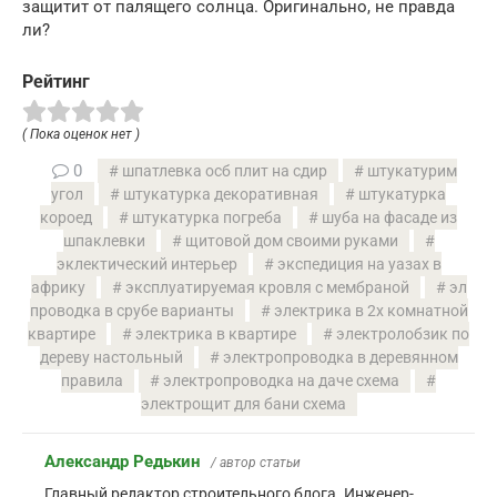
защитит от палящего солнца. Оригинально, не правда
ли?
Рейтинг
( Пока оценок нет )
0
шпатлевка осб плит на сдир
штукатурим
угол
штукатурка декоративная
штукатурка
короед
штукатурка погреба
шуба на фасаде из
шпаклевки
щитовой дом своими руками
эклектический интерьер
экспедиция на уазах в
африку
эксплуатируемая кровля с мембраной
эл
проводка в срубе варианты
электрика в 2х комнатной
квартире
электрика в квартире
электролобзик по
дереву настольный
электропроводка в деревянном
правила
электропроводка на даче схема
электрощит для бани схема
Александр Редькин
/ автор статьи
Главный редактор строительного блога. Инженер-