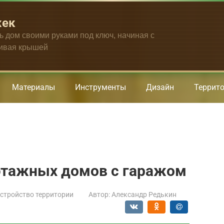
жек
ть дом своими руками под ключ, начиная с
чивая крышей
Материалы
Инструменты
Дизайн
Террит
оэтажных домов с гаражом
стройство территории
Автор:
Александр Редькин