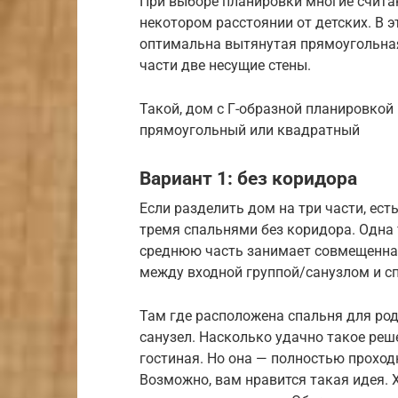
При выборе планировки многие считаю
некотором расстоянии от детских. В 
оптимальна вытянутая прямоугольная
части две несущие стены.
Такой, дом с Г-образной планировкой
прямоугольный или квадратный
Вариант 1: без коридора
Если разделить дом на три части, ес
тремя спальнями без коридора. Одна 
среднюю часть занимает совмещенная
между входной группой/санузлом и сп
Там где расположена спальня для род
санузел. Насколько удачно такое реш
гостиная. Но она — полностью проходн
Возможно, вам нравится такая идея. 