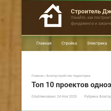
Перейти
к
Строитель Д
контенту
Узнайте, как построи
фундамента и закан
Главная
Стройка
Электрика
Главная
»
Благоустройство территории
Топ 10 проектов одн
Опубликовано:
24 Ноя 2020
Рубрика:
Благоу