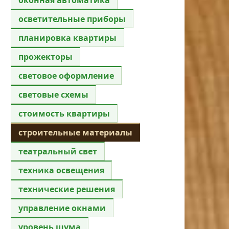
осветительные приборы
планировка квартиры
прожекторы
световое оформление
световые схемы
стоимость квартиры
строительные материалы
театральный свет
техника освещения
технические решения
управление окнами
уровень шума