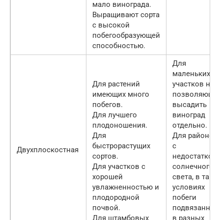
мало винограда.
Выращивают сорта
с высокой
побегообразующей
способностью.
Для
маленьких
Для растений
участков не
имеющих много
позволяющи
побегов.
высадить
Для лучшего
виноград
плодоношения.
отдельно.
Для
Для районов
быстрорастущих
с
Двухплоскостная
сортов.
недостатком
Для участков с
солнечного
хорошей
света, в таки
увлажненностью и
условиях
плодородной
побеги
почвой.
подвязанные
Для штамбовых
в разных