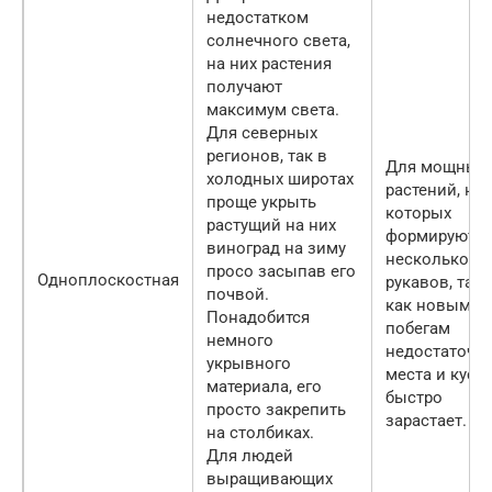
недостатком
солнечного света,
на них растения
получают
максимум света.
Для северных
регионов, так в
Для мощных
холодных широтах
растений, на
проще укрыть
которых
растущий на них
формируются
виноград на зиму
несколько
просо засыпав его
Одноплоскостная
рукавов, так
почвой.
как новым
Понадобится
побегам
немного
недостаточн
укрывного
места и куст
материала, его
быстро
просто закрепить
зарастает.
на столбиках.
Для людей
выращивающих