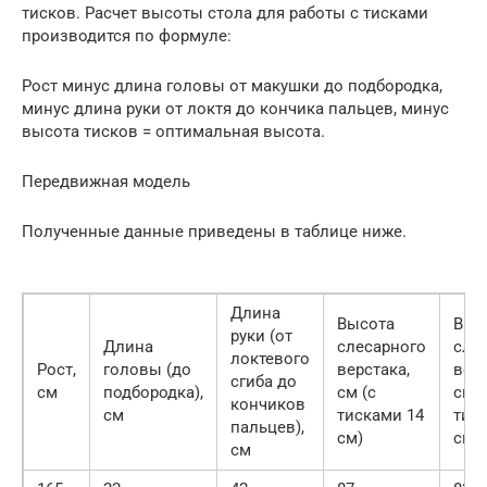
тисков. Расчет высоты стола для работы с тисками
производится по формуле:
Рост минус длина головы от макушки до подбородка,
минус длина руки от локтя до кончика пальцев, минус
высота тисков = оптимальная высота.
Передвижная модель
Полученные данные приведены в таблице ниже.
Длина
Высота
Выс
руки (от
Длина
слесарного
сле
локтевого
Рост,
головы (до
верстака,
верс
сгиба до
см
подбородка),
см (с
см (
кончиков
см
тисками 14
тис
пальцев),
см)
см)
см