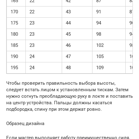
165
22
42
87
83
170
22
43
91
87
175
23
44
94
90
180
23
45
98
94
185
23
46
102
98
190
24
47
105
101
195
24
48
109
105
Чтобы проверить правильность выбора высоты,
следует встать лицом к установленным тискам. Затем
нужно согнуть преобладающую руку в локте и поставить
на центр устройства. Пальцы должны касаться
подбородка, спину при этом держат ровно.
Образец дизайна
Если мастер выполняет работу преимущественно сидя,