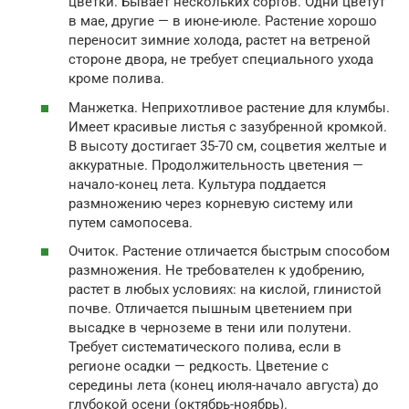
цветки. Бывает нескольких сортов. Одни цветут
в мае, другие — в июне-июле. Растение хорошо
переносит зимние холода, растет на ветреной
стороне двора, не требует специального ухода
кроме полива.
Манжетка. Неприхотливое растение для клумбы.
Имеет красивые листья с зазубренной кромкой.
В высоту достигает 35-70 см, соцветия желтые и
аккуратные. Продолжительность цветения —
начало-конец лета. Культура поддается
размножению через корневую систему или
путем самопосева.
Очиток. Растение отличается быстрым способом
размножения. Не требователен к удобрению,
растет в любых условиях: на кислой, глинистой
почве. Отличается пышным цветением при
высадке в черноземе в тени или полутени.
Требует систематического полива, если в
регионе осадки — редкость. Цветение с
середины лета (конец июля-начало августа) до
глубокой осени (октябрь-ноябрь).