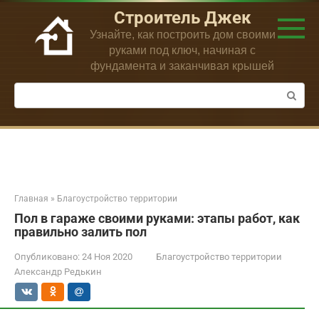
Перейти
Строитель Джек
к
Узнайте, как построить дом своими
контенту
руками под ключ, начиная с
фундамента и заканчивая крышей
Поиск:
Главная
»
Благоустройство территории
Пол в гараже своими руками: этапы работ, как
правильно залить пол
Опубликовано:
24 Ноя 2020
Благоустройство территории
Александр Редькин