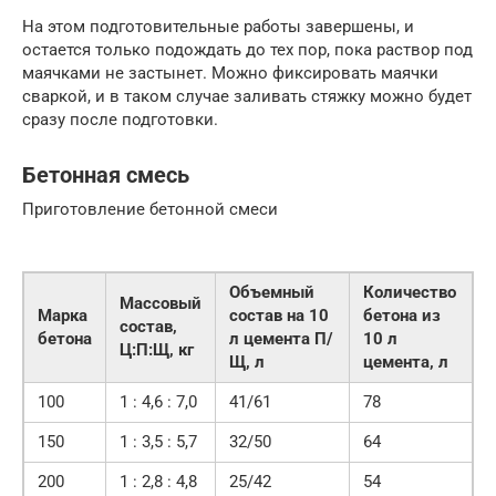
На этом подготовительные работы завершены, и
остается только подождать до тех пор, пока раствор под
маячками не застынет. Можно фиксировать маячки
сваркой, и в таком случае заливать стяжку можно будет
сразу после подготовки.
Бетонная смесь
Приготовление бетонной смеси
Объемный
Количество
Массовый
Марка
состав на 10
бетона из
состав,
бетона
л цемента П/
10 л
Ц:П:Щ, кг
Щ, л
цемента, л
100
1 : 4,6 : 7,0
41/61
78
150
1 : 3,5 : 5,7
32/50
64
200
1 : 2,8 : 4,8
25/42
54