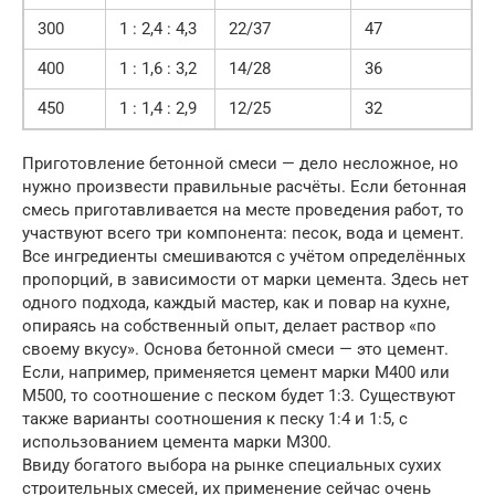
300
1 : 2,4 : 4,3
22/37
47
400
1 : 1,6 : 3,2
14/28
36
450
1 : 1,4 : 2,9
12/25
32
Приготовление бетонной смеси — дело несложное, но
нужно произвести правильные расчёты. Если бетонная
смесь приготавливается на месте проведения работ, то
участвуют всего три компонента: песок, вода и цемент.
Все ингредиенты смешиваются с учётом определённых
пропорций, в зависимости от марки цемента. Здесь нет
одного подхода, каждый мастер, как и повар на кухне,
опираясь на собственный опыт, делает раствор «по
своему вкусу». Основа бетонной смеси — это цемент.
Если, например, применяется цемент марки М400 или
М500, то соотношение с песком будет 1:3. Существуют
также варианты соотношения к песку 1:4 и 1:5, с
использованием цемента марки М300.
Ввиду богатого выбора на рынке специальных сухих
строительных смесей, их применение сейчас очень