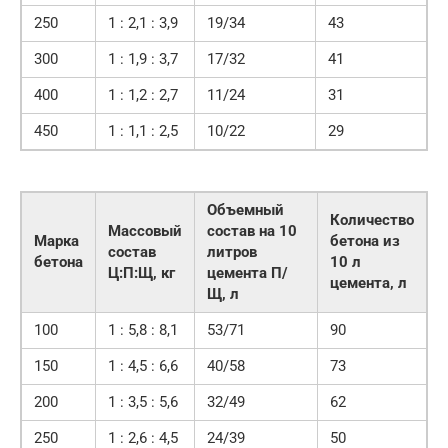
250
1 : 2,1 : 3,9
19/34
43
300
1 : 1,9 : 3,7
17/32
41
400
1 : 1,2 : 2,7
11/24
31
450
1 : 1,1 : 2,5
10/22
29
Объемный
Количество
Массовый
состав на 10
Марка
бетона из
состав
литров
бетона
10 л
Ц:П:Щ, кг
цемента П/
цемента, л
Щ, л
100
1 : 5,8 : 8,1
53/71
90
150
1 : 4,5 : 6,6
40/58
73
200
1 : 3,5 : 5,6
32/49
62
250
1 : 2,6 : 4,5
24/39
50