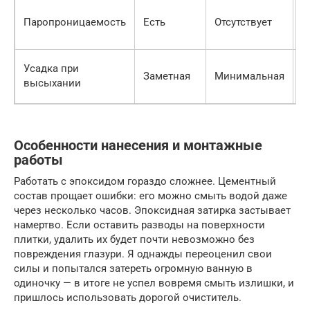
П
Паропроницаемость
Есть
Отсутствует
г
ш
Ш
Усадка при
Заметная
Минимальная
п
высыхании
в
Особенности нанесения и монтажные
работы
Работать с эпоксидом гораздо сложнее. Цементный
состав прощает ошибки: его можно смыть водой даже
через несколько часов. Эпоксидная затирка застывает
намертво. Если оставить разводы на поверхности
плитки, удалить их будет почти невозможно без
повреждения глазури. Я однажды переоценил свои
силы и попытался затереть огромную ванную в
одиночку — в итоге не успел вовремя смыть излишки, и
пришлось использовать дорогой очиститель.