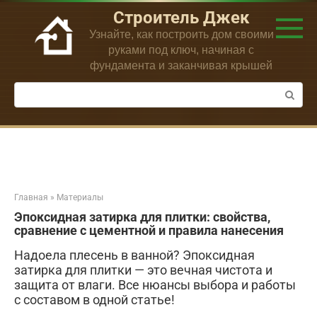
Перейти
Строитель Джек
к
Узнайте, как построить дом своими
контенту
руками под ключ, начиная с
фундамента и заканчивая крышей
Поиск:
Главная
»
Материалы
Эпоксидная затирка для плитки: свойства,
сравнение с цементной и правила нанесения
Надоела плесень в ванной? Эпоксидная
затирка для плитки — это вечная чистота и
защита от влаги. Все нюансы выбора и работы
с составом в одной статье!