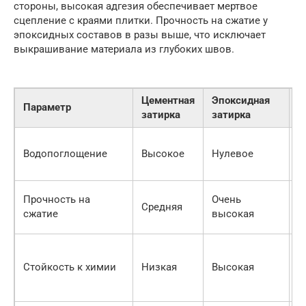
стороны, высокая адгезия обеспечивает мертвое
сцепление с краями плитки. Прочность на сжатие у
эпоксидных составов в разы выше, что исключает
выкрашивание материала из глубоких швов.
Цементная
Эпоксидная
В
Параметр
затирка
затирка
р
З
Водопоглощение
Высокое
Нулевое
п
г
О
Прочность на
Очень
Средняя
т
сжатие
высокая
с
В
м
Стойкость к химии
Низкая
Высокая
а
с