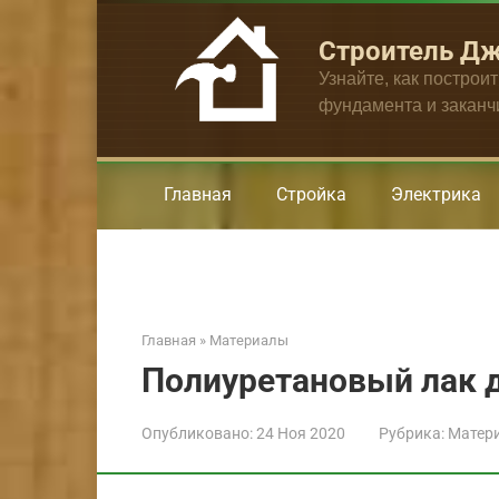
Перейти
к
Строитель Д
контенту
Узнайте, как построи
фундамента и закан
Главная
Стройка
Электрика
Главная
»
Материалы
Полиуретановый лак д
Опубликовано:
24 Ноя 2020
Рубрика:
Матер