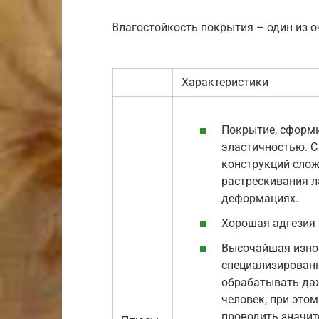
Влагостойкость покрытия – один из 
Характеристики
Покрытие, сформи
эластичностью. С
конструкций слож
растрескивания л
деформациях.
Хорошая адгезия 
Высочайшая изно
специализирован
обрабатывать даж
человек, при это
проводить значит