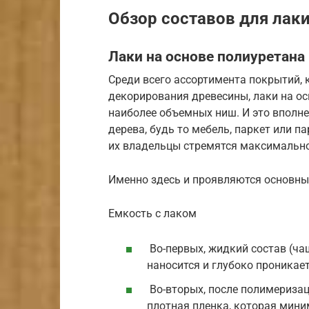
Обзор составов для лак
Лаки на основе полиуретана
Среди всего ассортимента покрытий,
декорирования древесины, лаки на о
наиболее объемных ниш. И это вполне
дерева, будь то мебель, паркет или п
их владельцы стремятся максимально
Именно здесь и проявляются основны
Емкость с лаком
Во-первых, жидкий состав (ча
наносится и глубоко проникае
Во-вторых, после полимериза
плотная пленка, которая мини