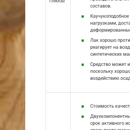
Плюсы
составов.
Каучукоподобное 
нагрузками, дост
деформированные 
Лак хорошо проти
реагирует на возд
синтетических мас
Средство может и
поскольку хорошо
воздействию осад
Стоимость качест
Двухкомпонентны
срок активного и