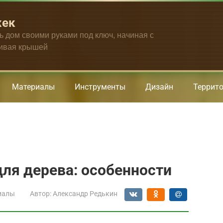
жек
ть дом своими руками под ключ, начиная с
чивая крышей
Материалы
Инструменты
Дизайн
Террит
ля дерева: особенности
иалы
Автор:
Александр Редькин