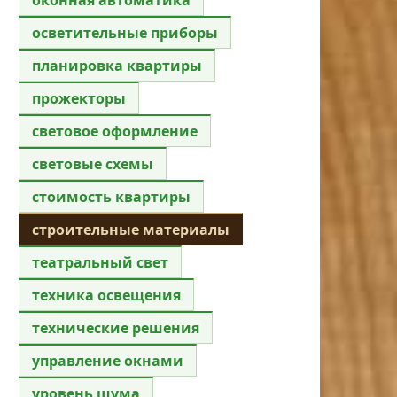
осветительные приборы
планировка квартиры
прожекторы
световое оформление
световые схемы
стоимость квартиры
строительные материалы
театральный свет
техника освещения
технические решения
управление окнами
уровень шума