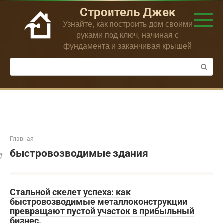
Перейти
Строитель Джек
к
Узнайте, как построить дом своими
контенту
руками под ключ, начиная с
фундамента и заканчивая крышей
Поиск:
Главная
быстровозводимые здания
Стальной скелет успеха: как
быстровозводимые металлоконструкции
превращают пустой участок в прибыльный
бизнес.