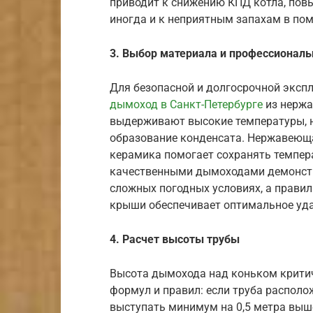
приводит к снижению КПД котла, пов
иногда и к неприятным запахам в по
3. Выбор материала и профессиональ
Для безопасной и долгосрочной эксп
дымоход в Санкт-Петербурге
из нержа
выдерживают высокие температуры, 
образование конденсата. Нержавеюща
керамика помогает сохранять темпера
качественными дымоходами демонстр
сложных погодных условиях, а прави
крыши обеспечивает оптимальное уд
4. Расчет высоты трубы
Высота дымохода над коньком критич
формул и правил: если труба располож
выступать минимум на 0,5 метра выш