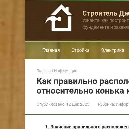
Перейти
к
Строитель Д
контенту
Узнайте, как построи
фундамента и закан
Главная
Стройка
Электрика
Главная
»
Информация
Как правильно распо
относительно конька
Опубликовано:
12 Дек 2025
Рубрика:
Инфор
1. Значение правильного расположе