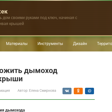
жек
ть дом своими руками под ключ, начиная с
чивая крышей
Материалы
Инструменты
Дизайн
Террит
ложить дымоход
 крыши
мация
Автор:
Елена Смирнова
ния дымохода