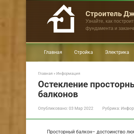
Перейти
к
Строитель Д
контенту
Узнайте, как построи
фундамента и закан
Главная
Стройка
Электрика
Главная
»
Информация
Остекление просторн
балконов
Опубликовано:
03 Мар 2022
Рубрика:
Инфор
Просторный балкон– достоинство люб