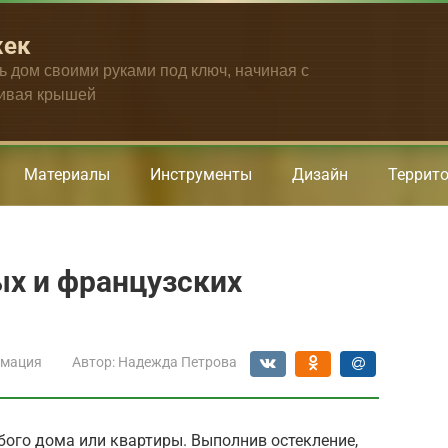
жек
ть дом своими руками под ключ, начиная с
чивая крышей
Материалы
Инструменты
Дизайн
Террит
ых и французских
мация
Автор:
Надежда Петрова
ого дома или квартиры. Выполнив остекление,