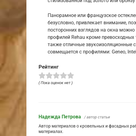
стилизованной под золото или бронзу
Панорамное или французское остеклен
безусловно, привлекает внимание, по
посторонних взглядов на окна можно 
профилей Rehau кроме превосходных 
также отличные звукоизоляционные с
совмещается с профилями: Geneo, Intel
Рейтинг
( Пока оценок нет )
Надежда Петрова
/ автор статьи
Автор материалов о кровельных и фасадных ра
материалах.