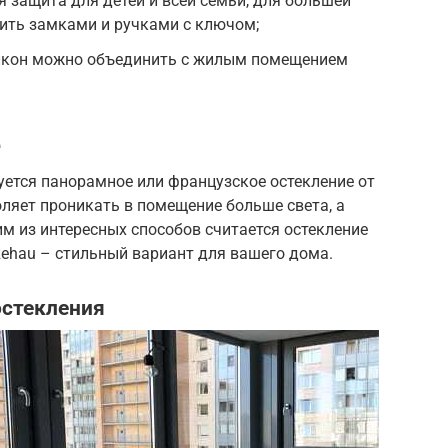
 защита для детей и всей семьи, для большей
ить замками и ручками с ключом;
лкон можно объединить с жилым помещением
е
уется панорамное или французское остекление от
оляет проникать в помещение больше света, а
м из интересных способов считается остекление
ehau – стильный вариант для вашего дома.
остекления