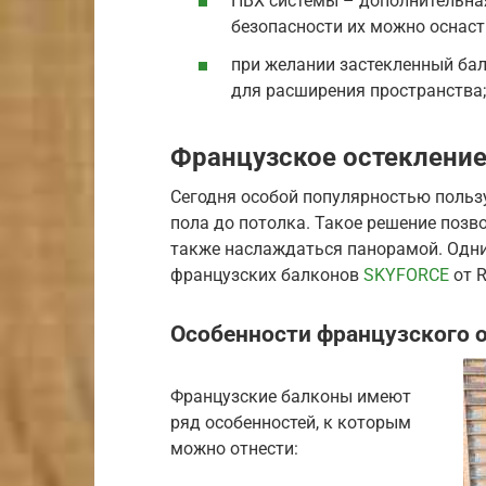
ПВХ системы – дополнительная
безопасности их можно оснаст
при желании застекленный ба
для расширения пространства;
Французское остеклени
Сегодня особой популярностью польз
пола до потолка. Такое решение позв
также наслаждаться панорамой. Одни
французских балконов
SKYFORCE
от R
Особенности французского 
Французские балконы имеют
ряд особенностей, к которым
можно отнести: