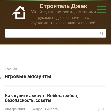
Перейти
Строитель Джек
к
Узнайте, как построить дом своими
контенту
руками под ключ, начиная с
фундамента и заканчивая крышей
Поиск:
Главная
игровые аккаунты
Как купить аккаунт Roblox: выбор,
безопасность, советы
Информация
Андрей Соколов
0