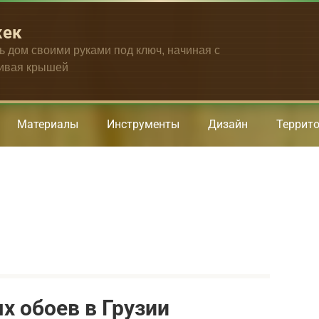
жек
ть дом своими руками под ключ, начиная с
чивая крышей
Материалы
Инструменты
Дизайн
Террит
х обоев в Грузии