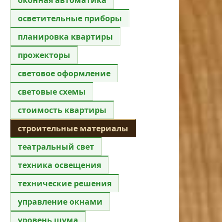
осветительные приборы
планировка квартиры
прожекторы
световое оформление
световые схемы
стоимость квартиры
строительные материалы
театральный свет
техника освещения
технические решения
управление окнами
уровень шума