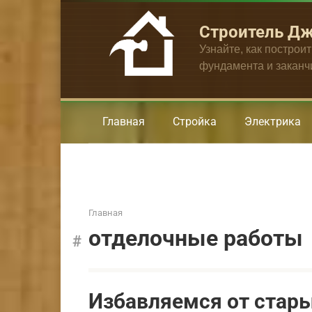
Перейти
к
Строитель Д
контенту
Узнайте, как построи
фундамента и закан
Главная
Стройка
Электрика
Главная
отделочные работы
Избавляемся от стары